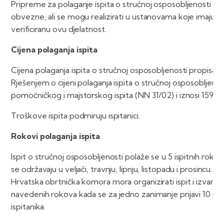
Pripreme za polaganje ispita o stručnoj osposobljenosti nis
obvezne, ali se mogu realizirati u ustanovama koje imaju
verificiranu ovu djelatnost.
Cijena polaganja ispita
Cijena polaganja ispita o stručnoj osposobljenosti propisana
Rješenjem o cijeni polaganja ispita o stručnoj osposobljenos
pomoćničkog i majstorskog ispita (NN 31/02) i iznosi 159,2
Troškove ispita podmiruju ispitanici.
Rokovi polaganja ispita
Ispit o stručnoj osposobljenosti polaže se u 5 ispitnih rokov
se održavaju u veljači, travnju, lipnju, listopadu i prosincu.
Hrvatska obrtnička komora mora organizirati ispit i izvan
navedenih rokova kada se za jedno zanimanje prijavi 10 ili v
ispitanika.