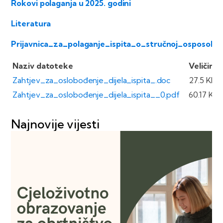
Rokovi polaganja u 2025. godini
Literatura
Prijavnica_za_polaganje_ispita_o_stručnoj_osposoblj
Naziv datoteke
Veličina
Zahtjev_za_oslobođenje_dijela_ispita_.doc
27.5 KB
Zahtjev_za_oslobođenje_dijela_ispita__0.pdf
60.17 KB
Najnovije vijesti