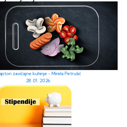
jstori zavičajne kuhinje - Mirela Petrušić
28. 01. 2026.