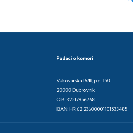
Podaci o komori
Vukovarska 16/III, p.p. 150
20000 Dubrovnik
OIB: 32217956768
IBAN: HR 62 23600001101533485