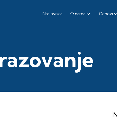
Naslovnica
O nama
Cehovi
razovanje
N