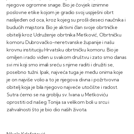
njegove ogromne snage. Bio je čovjek iznimne
poslovne etike kojom je gradio svoj uspješni obrt
naslijeđen od oca, kroz kojeg su prošli deseci naučnika i
budućih majstora. Bio je aktivni član svoje obrtničke
obitelji kroz Udruženje obrtnika Metković, Obrtničku
komoru Dubrovačko-neretvanske županije i našu
krovnu instituciju Hrvatsku obrtničku komoru. Bio je
omiljen i rado viđen u svakom društvu i zato smo danas
svi mi koji smo imali sreću s njime raditi i družiti se,
posebno tužni. Ipak, najveća tuga je među onima koje
je on najviše volio a to je njegova divna i požrtvovna
obitelj koja je bila njegovo najveće utočište i radost.
Sutra ćemo se na groblju sv. Ivana u Metkoviću
oprostiti od našeg Tonija sa velikom boli u srcu i
zahvalnosti što je bio dio naših života.