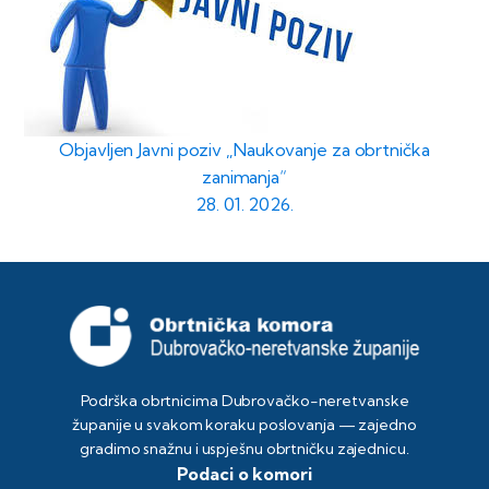
Objavljen Javni poziv „Naukovanje za obrtnička
zanimanja“
28. 01. 2026.
Podrška obrtnicima Dubrovačko-neretvanske
županije u svakom koraku poslovanja — zajedno
gradimo snažnu i uspješnu obrtničku zajednicu.
Podaci o komori