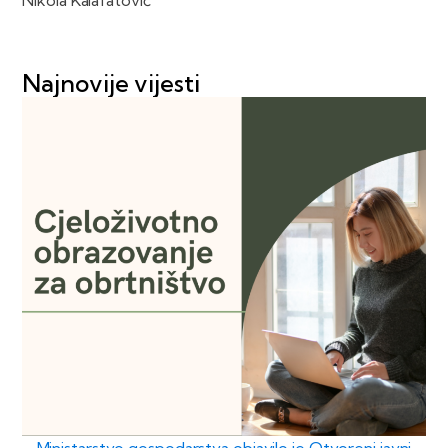
Nikola Kalafatović
Najnovije vijesti
Ministarstvo gospodarstva objavilo je Otvoreni javni