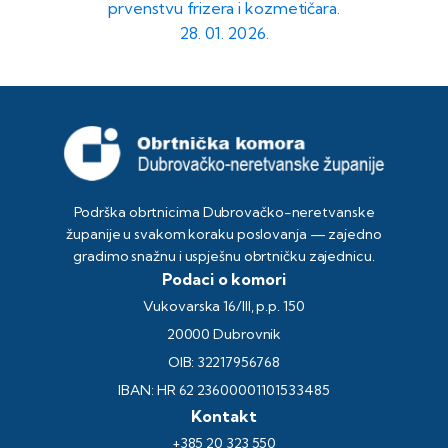
prvenstvu frizera i kozmetičara.
28. 01. 2026.
Podrška obrtnicima Dubrovačko-neretvanske
županije u svakom koraku poslovanja — zajedno
gradimo snažnu i uspješnu obrtničku zajednicu.
Podaci o komori
Vukovarska 16/III, p.p. 150
20000 Dubrovnik
OIB: 32217956768
IBAN: HR 62 23600001101533485
Kontakt
+385 20 323 550