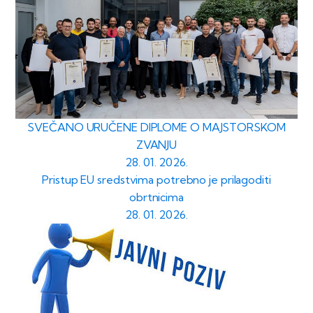
SVEČANO URUČENE DIPLOME O MAJSTORSKOM
ZVANJU
28. 01. 2026.
Pristup EU sredstvima potrebno je prilagoditi
obrtnicima
28. 01. 2026.