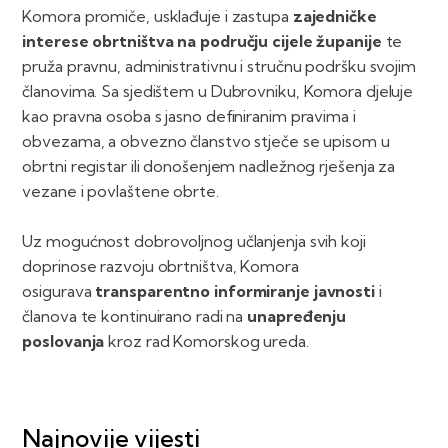
Komora promiče, usklađuje i zastupa
zajedničke
interese obrtništva na području cijele županije
te
pruža pravnu, administrativnu i stručnu podršku svojim
članovima. Sa sjedištem u Dubrovniku, Komora djeluje
kao pravna osoba s jasno definiranim pravima i
obvezama, a obvezno članstvo stječe se upisom u
obrtni registar ili donošenjem nadležnog rješenja za
vezane i povlaštene obrte.
Uz mogućnost dobrovoljnog učlanjenja svih koji
doprinose razvoju obrtništva, Komora
osigurava
transparentno informiranje javnosti
i
članova te kontinuirano radi na
unapređenju
poslovanja
kroz rad Komorskog ureda.
Najnovije vijesti