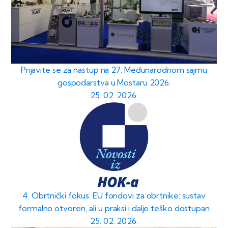
Prijavite se za nastup na 27. Međunarodnom sajmu
gospodarstva u Mostaru 2026.
25. 02. 2026.
4. Obrtnički fokus: EU fondovi za obrtnike: sustav
formalno otvoren, ali u praksi i dalje teško dostupan
25. 02. 2026.