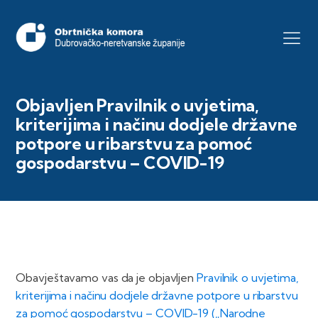
Objavljen Pravilnik o uvjetima,
kriterijima i načinu dodjele državne
potpore u ribarstvu za pomoć
gospodarstvu – COVID-19
Obavještavamo vas da je objavljen
Pravilnik o uvjetima,
kriterijima i načinu dodjele državne potpore u ribarstvu
za pomoć gospodarstvu – COVID-19 („Narodne