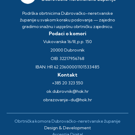
Podrška obrtnicima Dubrovačko-neretvanske
županije u svakom koraku poslovanja — zajedno
gradimo snažnu i uspješnu obrtničku zajednicu.
Podaci o komori
Vukovarska 16/III, p.p. 150
20000 Dubrovnik
OIB: 32217956768
IBAN: HR 62 23600001101533485
Kontakt
+385 20 323 550
ok.dubrovnik@hok.hr
obrazovanje-du@hok.hr
Obrtnička komora Dubrovačko-neretvanske županije
Design & Development
Ascentia Digital