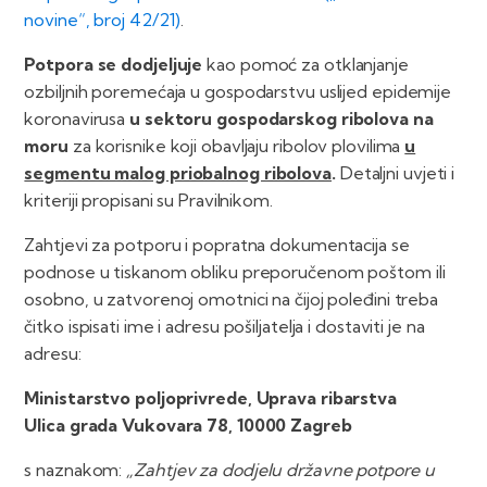
novine“, broj 42/21)
.
Potpora se dodjeljuje
kao pomoć za otklanjanje
ozbiljnih poremećaja u gospodarstvu uslijed epidemije
koronavirusa
u sektoru gospodarskog ribolova na
moru
za korisnike koji obavljaju ribolov plovilima
u
segmentu malog priobalnog ribolova
.
Detaljni uvjeti i
kriteriji propisani su Pravilnikom.
Zahtjevi za potporu i popratna dokumentacija se
podnose u tiskanom obliku preporučenom poštom ili
osobno, u zatvorenoj omotnici na čijoj poleđini treba
čitko ispisati ime i adresu pošiljatelja i dostaviti je na
adresu:
Ministarstvo poljoprivrede, Uprava ribarstva
Ulica grada Vukovara 78, 10000 Zagreb
s naznakom:
„Zahtjev za dodjelu državne potpore u