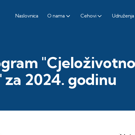
Naslovnica
O nama
Cehovi
Udruženja
ogram "Cjeloživotn
" za 2024. godinu