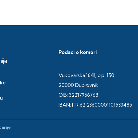
Podaci o komori
Vukovarska 16/III, p.p. 150
ske
20000 Dubrovnik
OIB: 32217956768
ku
IBAN: HR 62 23600001101533485
anije