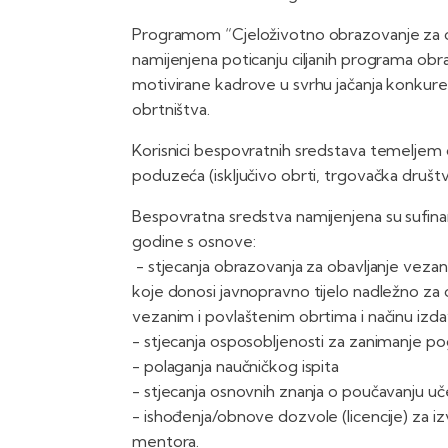
Programom “Cjeloživotno obrazovanje za ob
namijenjena poticanju ciljanih programa obra
motivirane kadrove u svrhu jačanja konkurent
obrtništva.
Korisnici bespovratnih sredstava temeljem 
poduzeća (isključivo obrti, trgovačka društv
Bespovratna sredstva namijenjena su sufinan
godine s osnove:
- stjecanja obrazovanja za obavljanje veza
koje donosi javnopravno tijelo nadležno za 
vezanim i povlaštenim obrtima i načinu izda
- stjecanja osposobljenosti za zanimanje p
- polaganja naučničkog ispita
- stjecanja osnovnih znanja o poučavanju uč
- ishođenja/obnove dozvole (licencije) za iz
mentora.