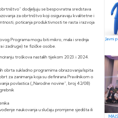
rtništvo“ dodjeljuju se bespovratna sredstava
zovanja za obrtništvo koji osiguravaju kvalitetne i
nosti, poticanja produktivnosti te rasta i razvoja
Javni 
ovog Programa mogu biti mikro, mala i srednja
a i zadruge) te fizičke osobe.
ciranju troškova nastalih tijekom 2023. i 2024.
nih obrta sukladno programima obrazovanja/ispita
obrt za zanimanja koja su definirana Pravilnikom o
vanja povlastica („Narodne novine“, broj 42/08)
ogrebnik
enika
vođenje naukovanja u slučaju promjene sjedišta ili
MAJS