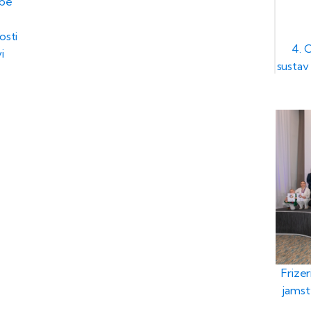
obe
osti
4. 
i
sustav 
Frizer
jamst