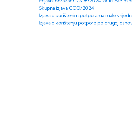
Prijavni obrazac COOF/2024 za fizičke os
Skupna izjava COO/2024
Izjava o korištenim potporama male vrijedn
Izjava o korištenju potpore po drugoj osnov