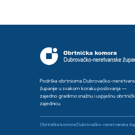
Podrška obrtnicima Dubrovačko-neretvan
županije u svakom koraku poslovanja —
zajedno gradimo snažnu i uspješnu obrtnič
zajednicu.
Obrtnička komora Dubrovačko-neretvanske žup