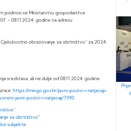
m podnosi se Ministarstvu gospodarstva
07. - 08.11.2024. godine na adresu:
 „Cjeloživotno obrazovanje za obrtništvo“ za 2024.
ja sredstava, ali ne dulje od 08.11.2024. godine.
Prij
znice:
https://mingo.gov.hr/javni-pozivi-i-natjecaji-
tvoreni-javni-pozivi-i-natjecaji/7390
tništvo“
anje za obrtništvo"
ke subjekte