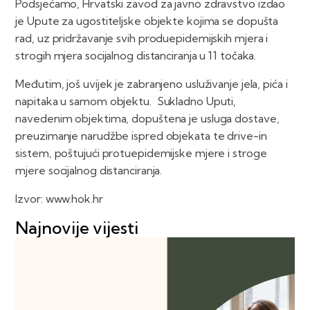
Podsjećamo, Hrvatski zavod za javno zdravstvo izdao
je Upute za ugostiteljske objekte kojima se dopušta
rad, uz pridržavanje svih produepidemijskih mjera i
strogih mjera socijalnog distanciranja u 11 točaka.
Međutim, još uvijek je zabranjeno usluživanje jela, pića i
napitaka u samom objektu. Sukladno Uputi,
navedenim objektima, dopuštena je usluga dostave,
preuzimanje narudžbe ispred objekata te drive-in
sistem, poštujući protuepidemijske mjere i stroge
mjere socijalnog distanciranja.
Izvor: www.hok.hr
Najnovije vijesti