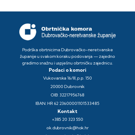
Podrška obrtnicima Dubrovačko-neretvanske
županije u svakom koraku poslovanja — zajedno
gradimo snažnu i uspješnu obrtničku zajednicu.
Podaci o komori
Vukovarska 16/III, p.p. 150
20000 Dubrovnik
OIB: 32217956768
IBAN: HR 62 23600001101533485
Kontakt
+385 20 323 550
ok.dubrovnik@hok.hr