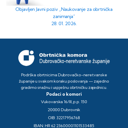
Objavljen Javni poziv „Naukovanje za obrtnička
zanimanja“
28. 01. 2026.
Podrška obrtnicima Dubrovačko-neretvanske
županije u svakom koraku poslovanja — zajedno
gradimo snažnu i uspješnu obrtničku zajednicu.
Podaci o komori
Vukovarska 16/III, p.p. 150
20000 Dubrovnik
OIB: 32217956768
IBAN: HR 62 23600001101533485