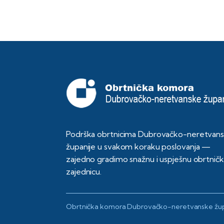
Podrška obrtnicima Dubrovačko-neretvan
županije u svakom koraku poslovanja —
zajedno gradimo snažnu i uspješnu obrtnič
zajednicu.
Obrtnička komora Dubrovačko-neretvanske žup