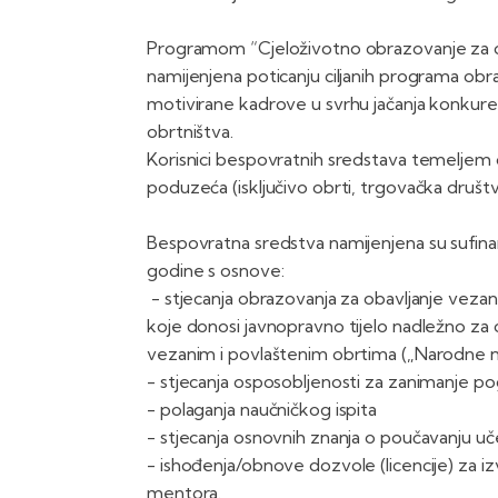
Programom “Cjeloživotno obrazovanje za ob
namijenjena poticanju ciljanih programa obra
motivirane kadrove u svrhu jačanja konkurent
obrtništva.
Korisnici bespovratnih sredstava temeljem 
poduzeća (isključivo obrti, trgovačka društv
Bespovratna sredstva namijenjena su sufinan
godine s osnove:
- stjecanja obrazovanja za obavljanje veza
koje donosi javnopravno tijelo nadležno za 
vezanim i povlaštenim obrtima („Narodne n
- stjecanja osposobljenosti za zanimanje p
- polaganja naučničkog ispita
- stjecanja osnovnih znanja o poučavanju uč
- ishođenja/obnove dozvole (licencije) za iz
mentora.