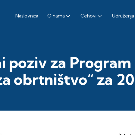
Naslovnica
O nama
Cehovi
Udruženja
i poziv za Program
a obrtništvo“ za 2