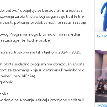
rtništvo“ dodjeljuju se bespovratna sredstava
zovanja za obrtništvo koji osiguravaju kvalitetne i
nosti, poticanja produktivnosti te rasta i razvoja
ovog Programa mogu biti mikro, mala i srednja
Javni 
a i zadruge) te fizičke osobe.
ciranju troškova nastalih tijekom 2024. i 2025.
nih obrta sukladno programima obrazovanja/ispita
obrt za zanimanja koja su definirana Pravilnikom o
ovine“, broj 148/24)
ogrebnik
enika
vođenje naukovanja u slučaju promjene sjedišta ili
MAJS