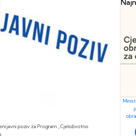
Najn
Minis
obra
eni javni poziv za Program „Cjeloživotno
.