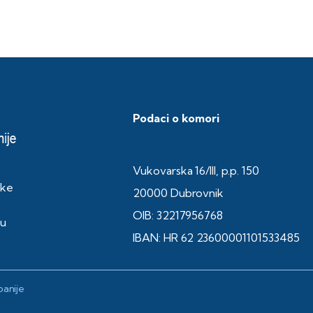
Podaci o komori
Vukovarska 16/III, p.p. 150
ske
20000 Dubrovnik
OIB: 32217956768
ku
IBAN: HR 62 23600001101533485
anije