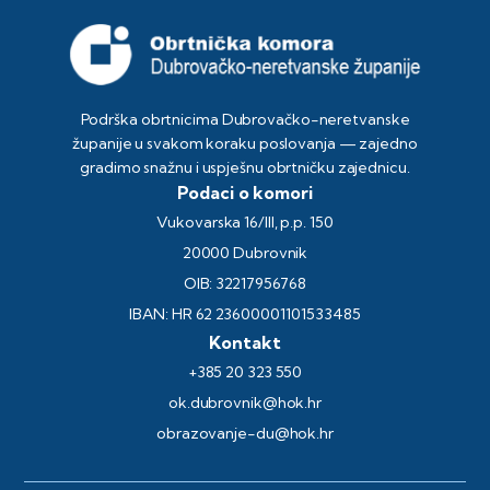
Podrška obrtnicima Dubrovačko-neretvanske
županije u svakom koraku poslovanja — zajedno
gradimo snažnu i uspješnu obrtničku zajednicu.
Podaci o komori
Vukovarska 16/III, p.p. 150
20000 Dubrovnik
OIB: 32217956768
IBAN: HR 62 23600001101533485
Kontakt
+385 20 323 550
ok.dubrovnik@hok.hr
obrazovanje-du@hok.hr