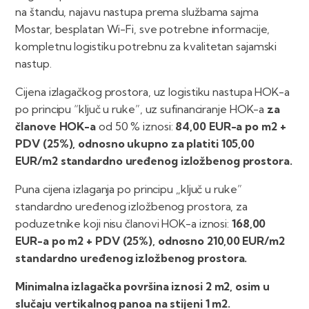
na štandu, najavu nastupa prema službama sajma
Mostar, besplatan Wi-Fi, sve potrebne informacije,
kompletnu logistiku potrebnu za kvalitetan sajamski
nastup.
Cijena izlagačkog prostora, uz logistiku nastupa HOK-a
po principu “ključ u ruke”, uz sufinanciranje HOK-a
za
članove HOK-a
od 50 % iznosi:
84,00 EUR-a po m2 +
PDV (25%), odnosno ukupno za platiti 105,00
EUR/m2 standardno uređenog izložbenog prostora.
Puna cijena izlaganja po principu „ključ u ruke”
standardno uređenog izložbenog prostora, za
poduzetnike koji nisu članovi HOK-a iznosi:
168,00
EUR-a po m2 + PDV (25%), odnosno 210,00 EUR/m2
standardno uređenog izložbenog prostora.
Minimalna izlagačka površina iznosi 2 m2, osim u
slučaju vertikalnog panoa na stijeni 1 m2.