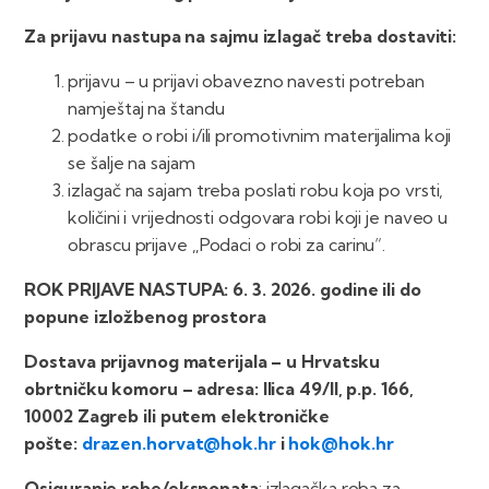
Za prijavu nastupa na sajmu izlagač treba dostaviti:
prijavu – u prijavi obavezno navesti potreban
namještaj na štandu
podatke o robi i/ili promotivnim materijalima koji
se šalje na sajam
izlagač na sajam treba poslati robu koja po vrsti,
količini i vrijednosti odgovara robi koji je naveo u
obrascu prijave „Podaci o robi za carinu“.
ROK PRIJAVE NASTUPA: 6. 3. 2026. godine ili do
popune izložbenog prostora
Dostava prijavnog materijala – u Hrvatsku
obrtničku komoru – adresa: Ilica 49/II, p.p. 166,
10002 Zagreb ili putem elektroničke
pošte:
drazen.horvat@hok.hr
i
hok@hok.hr
Osiguranje robe/eksponata
: izlagačka roba za