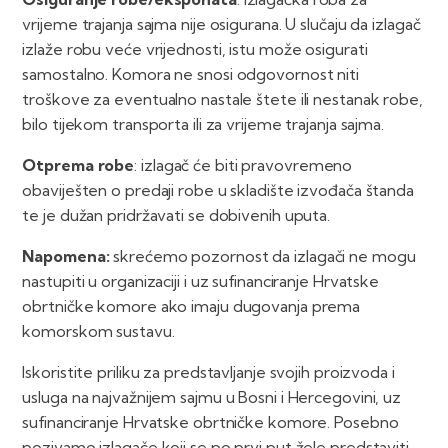
vrijeme trajanja sajma nije osigurana. U slučaju da izlagač
izlaže robu veće vrijednosti, istu može osigurati
samostalno. Komora ne snosi odgovornost niti
troškove za eventualno nastale štete ili nestanak robe,
bilo tijekom transporta ili za vrijeme trajanja sajma.
Otprema robe
: izlagač će biti pravovremeno
obaviješten o predaji robe u skladište izvođača štanda
te je dužan pridržavati se dobivenih uputa.
Napomena:
skrećemo pozornost da izlagači ne mogu
nastupiti u organizaciji i uz sufinanciranje Hrvatske
obrtničke komore ako imaju dugovanja prema
komorskom sustavu.
Iskoristite priliku za predstavljanje svojih proizvoda i
usluga na najvažnijem sajmu u Bosni i Hercegovini, uz
sufinanciranje Hrvatske obrtničke komore. Posebno
pozivamo izlagače koji se po prvi put žele predstaviti