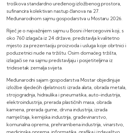
troškova standardno uređenog izložbenog prostora,
sufinancira kolektivan nastup članova na 27.
Međunarodnom sajmu gospodarstva u Mostaru 2026.
Riječ je o najvažnijem sajmu u Bosni i Hercegovini koji, s
oko 760 izlagača iz 24 države, predstavlja kvalitetno
mjesto za prezentaciju proizvoda i usluga koje obrtnici i
poduzetnici nude na tržištu. Osim domaćeg tržišta,
izlagači se na sajmu predstavljaju i posjetiteljima iz
tridesetak zemalja svijeta.
Međunarodni sajam gospodarstva Mostar objedinjuje
izložbe sljedećih djelatnosti: izrada alata, obrada metala,
strojogradnja, hidraulika i pneumatika, auto-industrija,
elektroindustrija, prerada plastičnih masa, obrada
kamena, prerada gume, drvna industrija, izrada
namještaja, kemijska industrija, građevinarstvo,
komunalna oprema, prehrambena industrija, vinarstvo,
medicinska oprema, informatika, grafika i izdavaštvo,