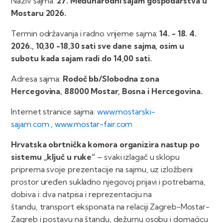
Naziv sajma:
27. Međunarodni sajam gospodarstva u
Mostaru 2026.
Termin održavanja i radno vrijeme sajma:
14. - 18. 4.
2026., 10,30 -18,30 sati sve dane sajma, osim u
subotu kada sajam radi do 14,00 sati.
Adresa sajma:
Rodoč bb/Slobodna zona
Hercegovina, 88000 Mostar, Bosna i Hercegovina.
Internet stranice sajma:
www.mostarski-
sajam.com
,
www.mostar-fair.com
Hrvatska obrtnička komora organizira nastup po
sistemu „ključ u ruke“
– svaki izlagač u sklopu
priprema svoje prezentacije na sajmu, uz izložbeni
prostor uređen sukladno njegovoj prijavi i potrebama,
dobiva i: dva natpisa i reprezentaciju na
štandu, transport eksponata na relaciji Zagreb-Mostar-
Zagreb i postavu na štandu, dežurnu osobu i domaćicu