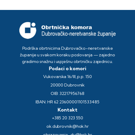
Podrška obrtnicima Dubrovačko-neretvanske
županije u svakom koraku poslovanja — zajedno
gradimo snažnu i uspješnu obrtničku zajednicu.
Podaci o komori
Vukovarska 16/III, p.p. 150
20000 Dubrovnik
OIB: 32217956768
IBAN: HR 62 23600001101533485
Kontakt
+385 20 323 550
ok.dubrovnik@hok.hr
obrazovanje-du@hok.hr