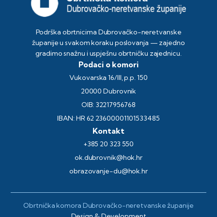
Podrška obrtnicima Dubrovačko-neretvanske
županije u svakom koraku poslovanja — zajedno
gradimo snažnu i uspješnu obrtničku zajednicu.
Podaci o komori
Vukovarska 16/III, p.p. 150
20000 Dubrovnik
OIB: 32217956768
IBAN: HR 62 23600001101533485
Kontakt
+385 20 323 550
ok.dubrovnik@hok.hr
obrazovanje-du@hok.hr
Obrtnička komora Dubrovačko-neretvanske županije
Design & Development