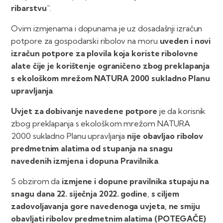
ribarstvu
“.
Ovim izmjenama i dopunama je uz dosadašnji izračun
potpore za gospodarski ribolov na moru
uveden i novi
izračun potpore za plovila koja koriste ribolovne
alate čije je korištenje ograničeno zbog preklapanja
s ekološkom mrežom NATURA 2000 sukladno Planu
upravljanja
.
Uvjet za dobivanje navedene potpore
je da korisnik
zbog preklapanja s ekološkom mrežom NATURA
2000 sukladno Planu upravljanja
nije obavljao ribolov
predmetnim alatima od stupanja na snagu
navedenih izmjena i dopuna Pravilnika
.
S obzirom da
izmjene i dopune pravilnika stupaju na
snagu dana 22. siječnja 2022. godine
,
s ciljem
zadovoljavanja gore navedenoga uvjeta,
ne smiju
obavljati ribolov predmetnim alatima (POTEGAČE)