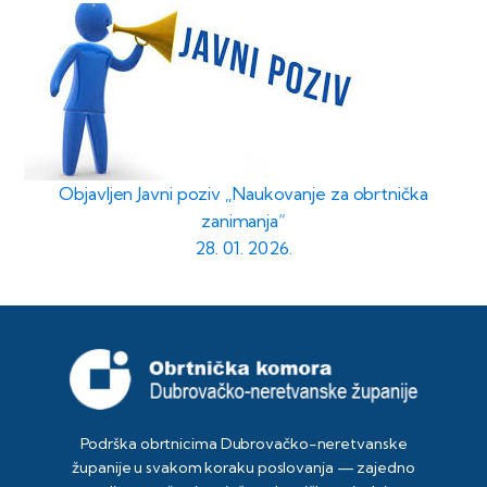
Objavljen Javni poziv „Naukovanje za obrtnička
zanimanja“
28. 01. 2026.
Podrška obrtnicima Dubrovačko-neretvanske
županije u svakom koraku poslovanja — zajedno