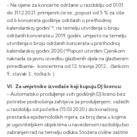
- Na cijene za koncerte održane u razdoblju od 01.01.
do 31.12.2021. primijeniti će se „popust od 5 % za više
od 6 koncerata godišnje održanih u prethodnoj
kalendarskoj godini“*, na temelju utvrđenja o broju
održanih koncerata u 2019. godini, umjesto na temelju
utvrđenja o broju održanih koncerata u prethodnoj
kalendarskoj godini 2020.(*Popust utvrđen Cjenikom
naknada za javnu izvedbu glazbenih djela na glazbenim
priredbama- koncertima od 12. travnja 2012., člankom
9., stavak 3., točka b. )
VI. Za umjetnike izvođače koji kupuju DJ licencu:
- Automatsko produljenje svih godišnjih DJ licenci bez
potrebe podnošenja zahtjeva za produljenjem, važećih
u razdoblju od početka (15.03.2020.) do konačnog
prestanka epidemoloških mjera, za broj dana u kojima
je ugostiteljskim objektima u navedenom razdoblju bio
zabranjen rad na temelju odluka Stožera civilne zaštite