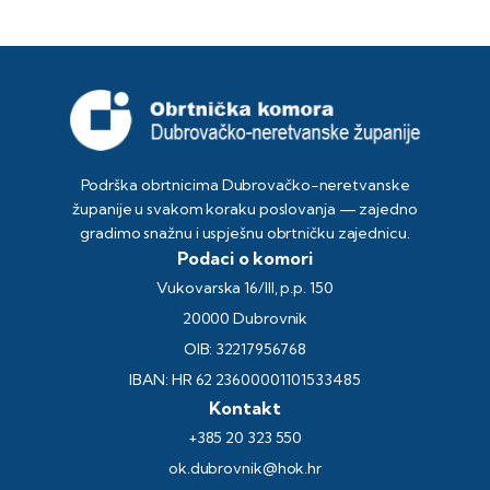
Podrška obrtnicima Dubrovačko-neretvanske
županije u svakom koraku poslovanja — zajedno
gradimo snažnu i uspješnu obrtničku zajednicu.
Podaci o komori
Vukovarska 16/III, p.p. 150
20000 Dubrovnik
OIB: 32217956768
IBAN: HR 62 23600001101533485
Kontakt
+385 20 323 550
ok.dubrovnik@hok.hr