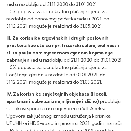
rad
u razdoblju od 21.11.2020 do 31.01.2021.:
- 5% popusta za jednokratno plaćanje cijene za
razdoblje od ponovnog početka rada u 2021. do
31.12.2021. moguće je realizirati do 31.05.2021.
III. Za korisnike trgovinskih i drugih poslovnih
prostora kao što su npr. frizerski saloni, wellness i
sl. sa paušalnom mjesečnom cijenom kojima nije
zabranjen rad
u razdoblju od 21.11.2020. do 31.01.2021.:
- 5% popusta za jednokratno plaćanje cijene za
korištenje glazbe u razdoblje od 01.01.2021. do
31.12.2021. moguće je realizirati do 31.03.2021.
IV. Za korisnike smještajnih objekata (Hoteli,
apartmani, sobe za iznajmljivanje i slično)
produljuju
se rokovi sporazumno ugovoreni u VIII. Aneksu
Ugovora zaključenog između udruženja korisnika
UPUHH-a i HDS-a sa primjenom u 2021. godini, na način:
- Rok za odabir modela naknade za 2021. produljuje se