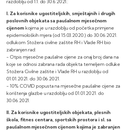
razdoblju od 1.1. do 30.6.2021.:
I. Za korisnike ugostiteljskih, smještajnih i drugih
poslovnih objekata sa paušalnom mjesečnom
cijenom
kojima je u razdoblju od početka primjene
epidemioloških mjera (od 15.03.2020.) do 30.06.2021.
odlukom Stožera civilne zaštite RH i Vlade RH bio
zabranjen rad:
- Otpis mjesečne paušalne cijene za onaj broj dana na
koje se odnosi zabrana rada objekta temeljem odluke
Stožera Civilne zaštite i Vlade RH u razdoblju od
01.01.2021. do 30.06.2021.
- 10% COVID popusta na mjesečne paušalne cijene za
korištenja glazbe u razdoblju od 01.01.2021. do
30.06.2021.
II. Za korisnike ugostiteljskih objekata, plesnih
škola, fitnes centara, sportskih prostora i sl. sa
paušalnom mjesečnom cijenom
kojima je zabranjen