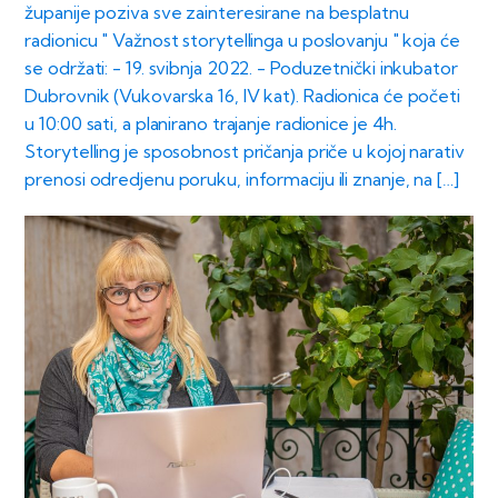
županije poziva sve zainteresirane na besplatnu
radionicu " Važnost storytellinga u poslovanju " koja će
se održati: - 19. svibnja 2022. - Poduzetnički inkubator
Dubrovnik (Vukovarska 16, IV kat). Radionica će početi
u 10:00 sati, a planirano trajanje radionice je 4h.
Storytelling je sposobnost pričanja priče u kojoj narativ
prenosi odredjenu poruku, informaciju ili znanje, na […]