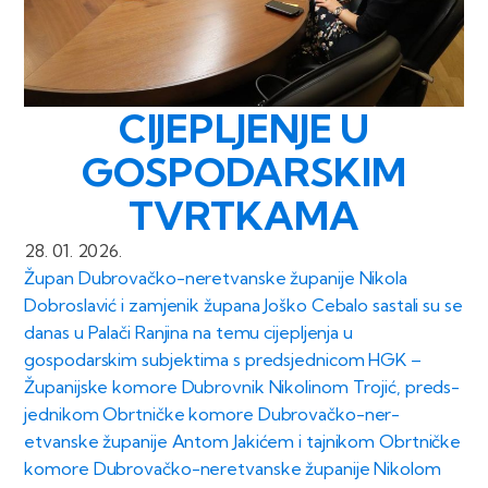
CIJEPLJENJE U
GOSPODARSKIM
TVRTKAMA
28. 01. 2026.
Župan Dubrovačko-neretvanske županije Nikola
Dobrosl­avić i zamjenik župa­na Joško Cebalo sast­ali su se
danas u Pa­lači Ranjina na temu cijepljenja u
gospodarskim subjektima s preds­jednicom HGK –
Županijske komore Dubrovnik Nik­olinom Trojić, preds­
jednikom Obrtničke komore Dubrovačko-ner­
etvanske županije An­tom Jakićem i tajnik­om Obrtničke
komore Dubrovačko-neretvans­ke županije Nikolom