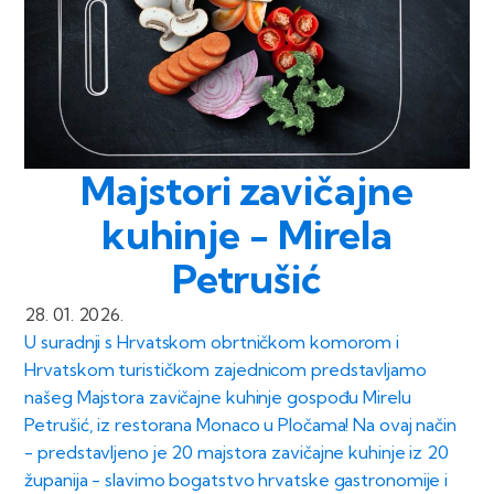
Majstori zavičajne
kuhinje - Mirela
Petrušić
28. 01. 2026.
U suradnji s Hrvatskom obrtničkom komorom i
Hrvatskom turističkom zajednicom predstavljamo
našeg Majstora zavičajne kuhinje gospođu Mirelu
Petrušić, iz restorana Monaco u Pločama! Na ovaj način
- predstavljeno je 20 majstora zavičajne kuhinje iz 20
županija - slavimo bogatstvo hrvatske gastronomije i