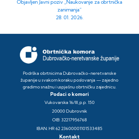
Objavljen Javni poziv „Naukovanje za obrtnička
zanimanja“
28. 01. 2026.
Podrška obrtnicima Dubrovačko-neretvanske
županije u svakom koraku poslovanja — zajedno
gradimo snažnu i uspješnu obrtničku zajednicu.
Podaci o komori
Vukovarska 16/III, p.p. 150
20000 Dubrovnik
OIB: 32217956768
IBAN: HR 62 23600001101533485
Kontakt