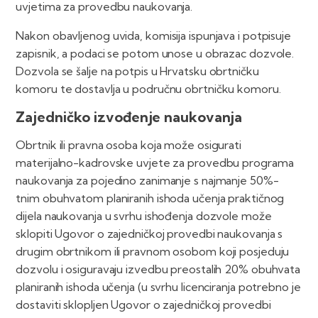
uvjetima za provedbu naukovanja.
Nakon obavljenog uvida, komisija ispunjava i potpisuje
zapisnik, a podaci se potom unose u obrazac dozvole.
Dozvola se šalje na potpis u Hrvatsku obrtničku
komoru te dostavlja u područnu obrtničku komoru.
Zajedničko izvođenje naukovanja
Obrtnik ili pravna osoba koja može osigurati
materijalno-kadrovske uvjete za provedbu programa
naukovanja za pojedino zanimanje s najmanje 50%-
tnim obuhvatom planiranih ishoda učenja praktičnog
dijela naukovanja u svrhu ishođenja dozvole može
sklopiti Ugovor o zajedničkoj provedbi naukovanja s
drugim obrtnikom ili pravnom osobom koji posjeduju
dozvolu i osiguravaju izvedbu preostalih 20% obuhvata
planiranih ishoda učenja (u svrhu licenciranja potrebno je
dostaviti sklopljen Ugovor o zajedničkoj provedbi