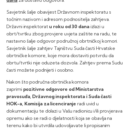
dana
za dostavu odgovora.
Savjetnik šalje obavijest Državnom inspektoratu s
točnim nazivom i adresom podnositelja zahtjeva.
Državni inspektorat
u roku od 30 dana
izlazi u
obrt/tvrtku zbog provjere uvjeta zaštite na radu, te
nastavno šalje odgovor područnoj obrtničkoj komori.
Savjetnik šalje zahtjev Tajništvu Suda časti Hrvatske
obrtničke komore, koje mora dostaviti potvrdu da
obrtu/tvrtki nije oduzeta dozvola. Zahtjev prema Sudu
časti možete podnijeti i osobno.
Nakon što područna obrtnička komora
zaprimi
pozitivne odgovore od Ministarstva
pravosuđa, Državnog inspektorata i Suda časti
HOK-a, Komisija za licenciranje
radi uvid u
dokumentaciju te dolazi u Vašu radionicu i/ili provjerava
opremu ako se radi o djelatnosti koja se obavlja na
terenu kako bi utvrdila udovoljavate li propisanim