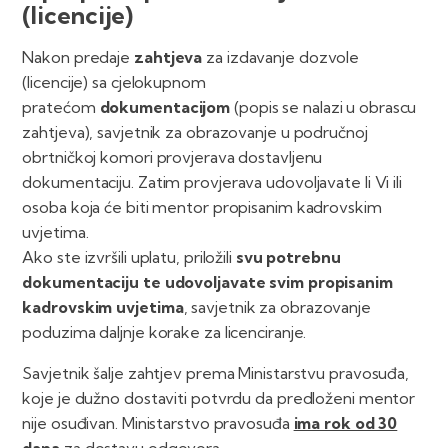
(licencije)
Nakon predaje
zahtjeva
za izdavanje dozvole
(licencije) sa cjelokupnom
pratećom
dokumentacijom
(popis se nalazi u obrascu
zahtjeva), savjetnik za obrazovanje u područnoj
obrtničkoj komori provjerava dostavljenu
dokumentaciju. Zatim provjerava udovoljavate li Vi ili
osoba koja će biti mentor propisanim kadrovskim
uvjetima.
Ako ste izvršili uplatu, priložili
svu potrebnu
dokumentaciju te udovoljavate svim propisanim
kadrovskim uvjetima
, savjetnik za obrazovanje
poduzima daljnje korake za licenciranje.
Savjetnik šalje zahtjev prema Ministarstvu pravosuđa,
koje je dužno dostaviti potvrdu da predloženi mentor
nije osuđivan. Ministarstvo pravosuđa
ima rok od 30