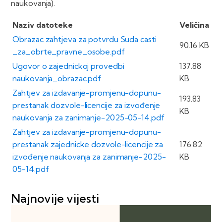
naukovanja).
Naziv datoteke
Veličina
Obrazac zahtjeva za potvrdu Suda casti
90.16 KB
_za_obrte_pravne_osobe.pdf
Ugovor o zajednickoj provedbi
137.88
naukovanja_obrazac.pdf
KB
Zahtjev za izdavanje-promjenu-dopunu-
193.83
prestanak dozvole-licencije za izvođenje
KB
naukovanja za zanimanje-2025-05-14.pdf
Zahtjev za izdavanje-promjenu-dopunu-
prestanak zajednicke dozvole-licencije za
176.82
izvođenje naukovanja za zanimanje-2025-
KB
05-14.pdf
Najnovije vijesti