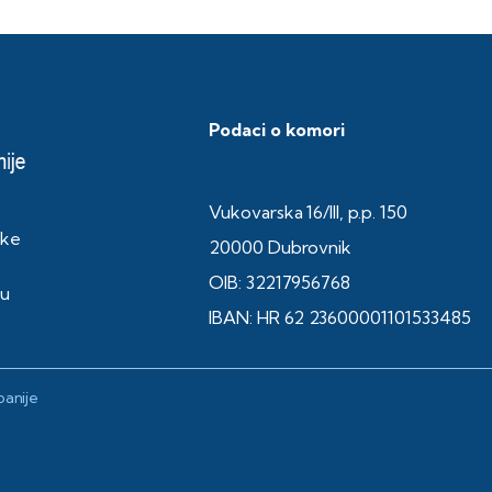
Podaci o komori
Vukovarska 16/III, p.p. 150
ske
20000 Dubrovnik
OIB: 32217956768
ku
IBAN: HR 62 23600001101533485
anije