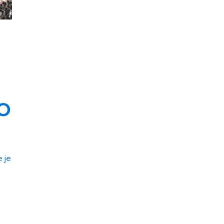
O
 je