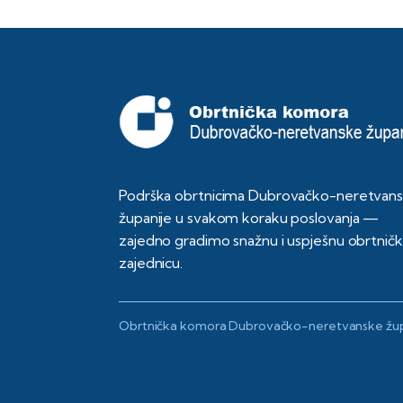
Podrška obrtnicima Dubrovačko-neretvan
županije u svakom koraku poslovanja —
zajedno gradimo snažnu i uspješnu obrtnič
zajednicu.
Obrtnička komora Dubrovačko-neretvanske žup