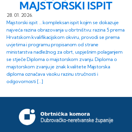
MAJSTORSKI ISPIT
28. 01. 2026.
Majstorski ispit … kompleksan ispit kojim se dokazuje
najveća razina obrazovanja u obrtništvu: razina 5 prema
Hrvatskom kvalifikacijskom okviru, provodi se prema
uvjetima i programu propisanom od strane
ministarstva nadležnog za obrt, uspješnim polaganjem
se stječe Diploma o majstorskom zvanju. Diploma o
majstorskom zvanju je znak kvalitete Majstorska
diploma označava visoku razinu stručnosti i
odgovornosti […]