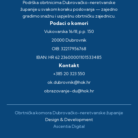
Podrška obrtnicima Dubrovačko-neretvanske
županije u svakom koraku poslovanja — zajedno
gradimo snažnu i uspješnu obrtničku zajednicu.
Podaci o komori
Vukovarska 16/III, p.p. 150
20000 Dubrovnik
OIB: 32217956768
IBAN: HR 62 23600001101533485
Kontakt
+385 20 323 550
ok.dubrovnik@hok.hr
obrazovanje-du@hok.hr
Obrtnička komora Dubrovačko-neretvanske županije
Design & Development
Ascentia Digital