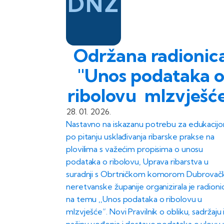
DNŽ
Održana radionic
''Unos podataka 
ribolovu mIzvješće
28. 01. 2026.
Nastavno na iskazanu potrebu za edukacij
po pitanju usklađivanja ribarske prakse na
plovilima s važećim propisima o unosu
podataka o ribolovu, Uprava ribarstva u
suradnji s Obrtničkom komorom Dubrovač
neretvanske županije organizirala je radioni
na temu ,,Unos podataka o ribolovu u
mIzvješće“. Novi Pravilnik o obliku, sadržaju 