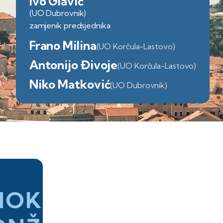
Ivo Glavić
(UO Dubrovnik)
zamjenik predsjednika
Frano Milina
(UO Korčula-Lastovo)
Antonijo Đivoje
(UO Korčula-Lastovo)
Niko Matković
(UO Dubrovnik)
HOK