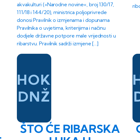
akvakulturi (»Narodne novine«, broj 130/17,
rib
111/18 i 144/20), ministrica poljoprivrede
donosi Pravilnik o izmjenama i dopunama
Pravilnika o uvjetima, kriterijima i načinu
dodjele državne potpore male vrijednosti u
ribarstvu. Pravilnik sadrži izmjene […]
HOK
DNŽ
ŠTO ĆE RIBARSKA