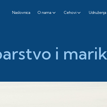
Naslovnica
O nama
Cehovi
Udruženja
barstvo i mari