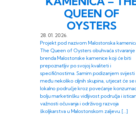
KAMENICA – TH
QUEEN OF
OYSTERS
28. 01. 2026.
Projekt pod nazivom Malostonska kamenic
The Queen of Oysters obuhvaća stvaranje
brenda Malostonske kamenice koji će biti
prepoznatljiv po svojoj kvaliteti i
specifičnostima. Samim podizanjem svijesti
među nekoliko ciljnih skupina, utjecat će se
lokalno područje kroz povećanje konzumaci
bolju marketinšku vidljivost područja i istica
važnosti očuvanja i održivog razvoja
školjkarstva u Malostonskom zaljevu. […]