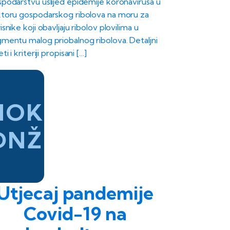
podarstvu uslijed epidemije koronavirusa u
toru gospodarskog ribolova na moru za
isnike koji obavljaju ribolov plovilima u
mentu malog priobalnog ribolova. Detaljni
eti i kriteriji propisani […]
HOK
DNŽ
Utjecaj pandemije
Covid-19 na