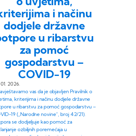
o uvjetima,
kriterijima i načinu
dodjele državne
potpore u ribarstvu
za pomoć
gospodarstvu –
COVID-19
 01. 2026.
vještavamo vas da je objavljen Pravilnik o
etima, kriterijima i načinu dodjele državne
pore u ribarstvu za pomoć gospodarstvu –
ID-19 („Narodne novine“, broj 42/21).
pora se dodjeljuje kao pomoć za
lanjanje ozbiljnih poremećaja u