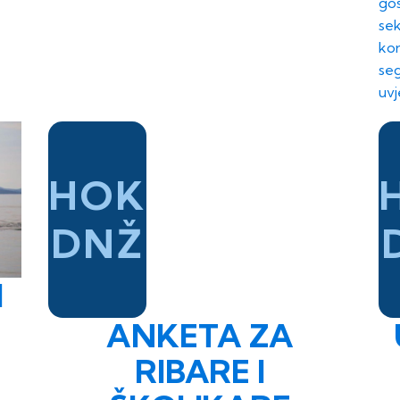
gos
sek
kor
seg
uvj
HOK
DNŽ
I
ANKETA ZA
RIBARE I