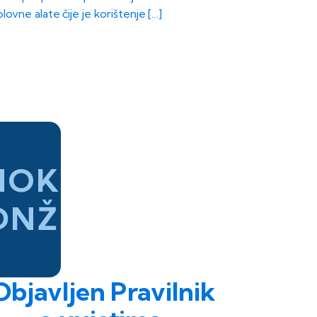
olovne alate čije je korištenje […]
HOK
DNŽ
Objavljen Pravilnik