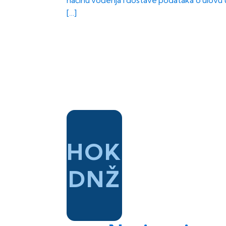
načinu vođenja i dostave podataka o ulovu 
[…]
HOK
DNŽ