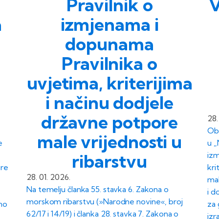
Pravilnik o
a
izmjenama i
dopunama
Pravilnika o
uvjetima, kriterijima
i načinu dodjele
državne potpore
28.
Oba
male vrijednosti u
e
u „
ribarstvu
izm
ore
kri
28. 01. 2026.
mal
Na temelju članka 55. stavka 6. Zakona o
i d
morskom ribarstvu (»Narodne novine«, broj
no
za 
62/17 i 14/19) i članka 28. stavka 7. Zakona o
izr