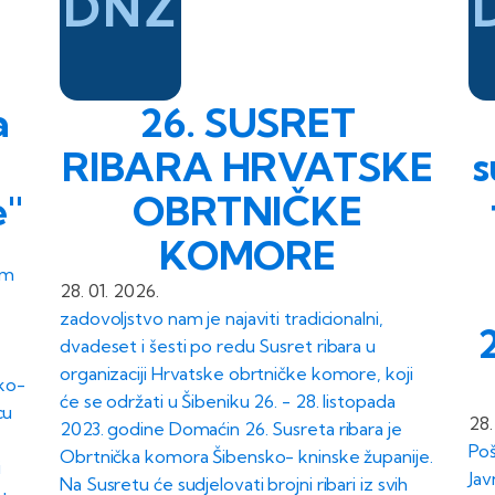
DNŽ
a
26. SUSRET
o
RIBARA HRVATSKE
s
''
OBRTNIČKE
KOMORE
om
28. 01. 2026.
zadovoljstvo nam je najaviti tradicionalni,
dvadeset i šesti po redu Susret ribara u
organizaciji Hrvatske obrtničke komore, koji
ko-
će se održati u Šibeniku 26. - 28. listopada
cu
28.
2023. godine Domaćin 26. Susreta ribara je
Poš
Obrtnička komora Šibensko- kninske županije.
i
Jav
Na Susretu će sudjelovati brojni ribari iz svih