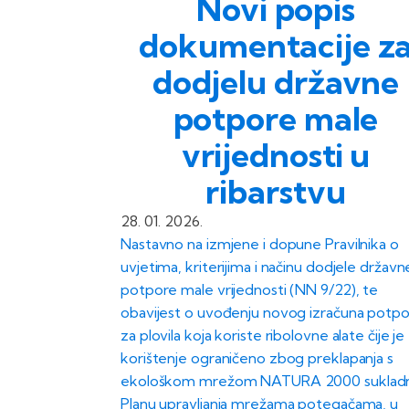
Novi popis
dokumentacije z
dodjelu državne
potpore male
vrijednosti u
ribarstvu
28. 01. 2026.
Nastavno na izmjene i dopune Pravilnika o
uvjetima, kriterijima i načinu dodjele državn
potpore male vrijednosti (NN 9/22), te
obavijest o uvođenju novog izračuna potp
za plovila koja koriste ribolovne alate čije je
korištenje ograničeno zbog preklapanja s
ekološkom mrežom NATURA 2000 suklad
Planu upravljanja mrežama potegačama, u