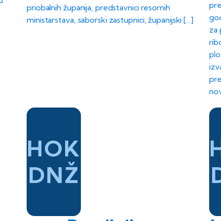
u
pre
priobalnih županija, predstavnici resornih
god
ministarstava, saborski zastupnici, županijski […]
za 
rib
plo
izv
pre
nov
HOK
DNŽ