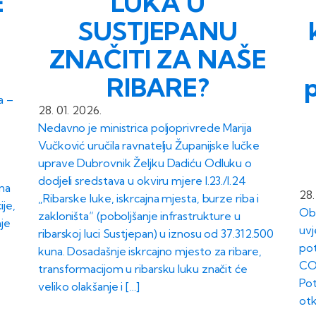
E
LUKA U
SUSTJEPANU
ZNAČITI ZA NAŠE
RIBARE?
a –
28. 01. 2026.
Nedavno je ministrica poljoprivrede Marija
Vučković uručila ravnatelju Županijske lučke
uprave Dubrovnik Željku Dadiću Odluku o
dodjeli sredstava u okviru mjere I.23./I.24
 na
28.
„Ribarske luke, iskrcajna mjesta, burze riba i
je,
Oba
zakloništa“ (poboljšanje infrastrukture u
nje
uvj
ribarskoj luci Sustjepan) u iznosu od 37.312.500
pot
kuna. Dosadašnje iskrcajno mjesto za ribare,
COV
transformacijom u ribarsku luku značit će
Pot
veliko olakšanje i […]
otk