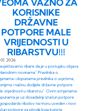
VEOMA VAŽNO ZA
KORISNIKE
DRŽAVNE
POTPORE MALE
VRIJEDNOSTI U
RIBARSTVU!!!
 01. 2026.
vještavamo ribare da je u postupku objava
Narodnim novinama“ Pravilnika o
jenama i dopunama pravilnika o uvjetima,
terijima i načinu dodjele državne potpore
e vrijednosti u ribarstvu“. Ovim izmjenama
opunama je uz dosadašnji izračun potpore
gospodarski ribolov na moru uveden i novi
ačun potpore za plovila koja koriste