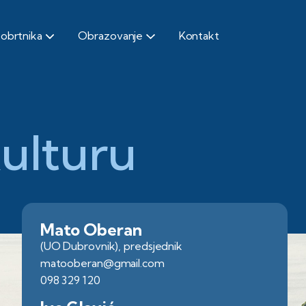
 obrtnika
Obrazovanje
Kontakt
kulturu
Mato Oberan
(UO Dubrovnik), predsjednik
matooberan@gmail.com
098 329 120