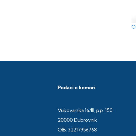
Ob
Podaci o komori
Vukovarska 16/III, p.p. 150
20000 Dubrovnik
OIB: 32217956768