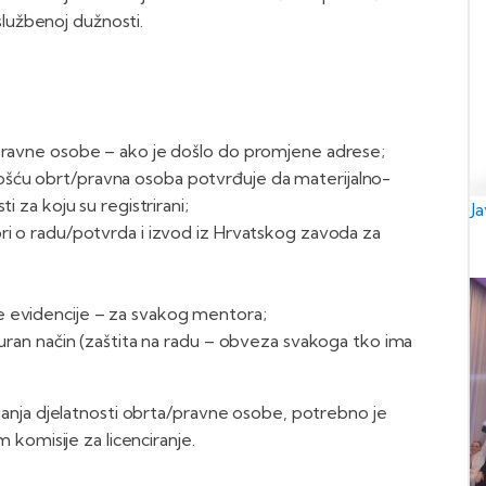
službenoj dužnosti.
/pravne osobe – ako je došlo do promjene adrese;
ošću obrt/pravna osoba potvrđuje da materijalno-
i za koju su registrirani;
J
ri o radu/potvrda i izvod iz Hrvatskog zavoda za
e evidencije – za svakog mentora;
guran način (zaštita na radu – obveza svakoga tko ima
anja djelatnosti obrta/pravne osobe, potrebno je
komisije za licenciranje.