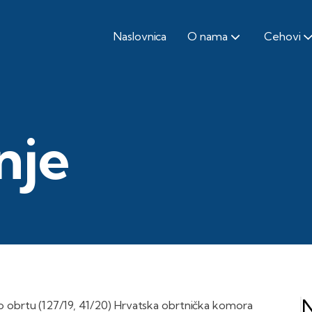
Naslovnica
O nama
Cehovi
nje
N
o obrtu (127/19, 41/20) Hrvatska obrtnička komora