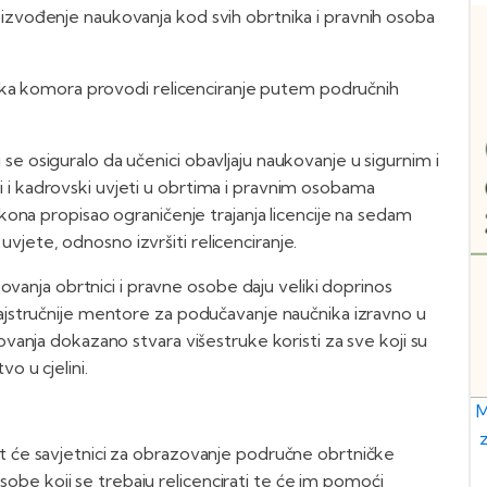
 izvođenje naukovanja kod svih obrtnika i pravnih osoba
a komora provodi relicenciranje putem područnih
se osiguralo da učenici obavljaju naukovanje u sigurnim i
 i kadrovski uvjeti u obrtima i pravnim osobama
a propisao ograničenje trajanja licencije na sedam
jete, odnosno izvršiti relicenciranje.
anja obrtnici i pravne osobe daju veliki doprinos
najstručnije mentore za podučavanje naučnika izravno u
ja dokazano stvara višestruke koristi za sve koji su
o u cjelini.
M
it će savjetnici za obrazovanje područne obrtničke
be koji se trebaju relicencirati te će im pomoći