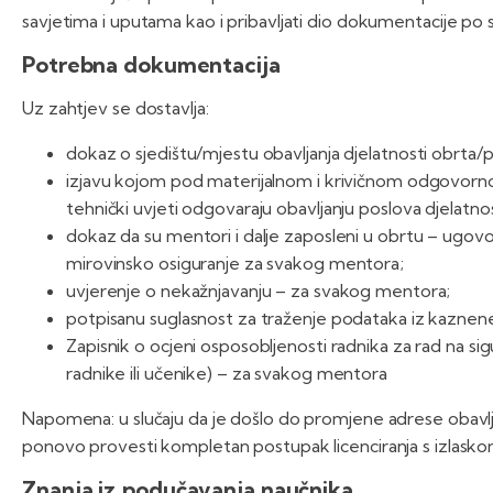
savjetima i uputama kao i pribavljati dio dokumentacije po 
Potrebna dokumentacija
Uz zahtjev se dostavlja:
dokaz o sjedištu/mjestu obavljanja djelatnosti obrta
izjavu kojom pod materijalnom i krivičnom odgovorn
tehnički uvjeti odgovaraju obavljanju poslova djelatnost
dokaz da su mentori i dalje zaposleni u obrtu – ugovo
mirovinsko osiguranje za svakog mentora;
uvjerenje o nekažnjavanju – za svakog mentora;
potpisanu suglasnost za traženje podataka iz kaznen
Zapisnik o ocjeni osposobljenosti radnika za rad na si
radnike ili učenike) – za svakog mentora
Napomena: u slučaju da je došlo do promjene adrese obavlj
ponovo provesti kompletan postupak licenciranja s izlaskom 
Znanja iz podučavanja naučnika