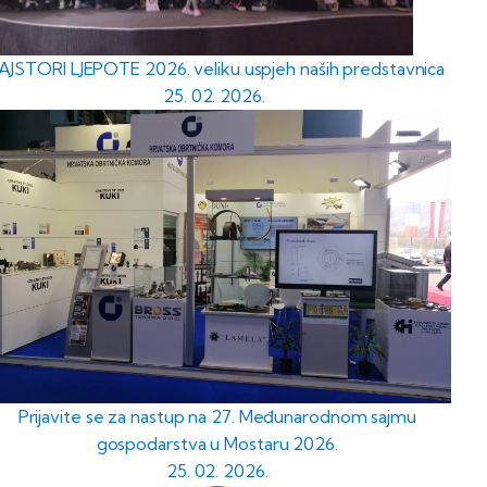
AJSTORI LJEPOTE 2026. veliku uspjeh naših predstavnica
25. 02. 2026.
Prijavite se za nastup na 27. Međunarodnom sajmu
gospodarstva u Mostaru 2026.
25. 02. 2026.