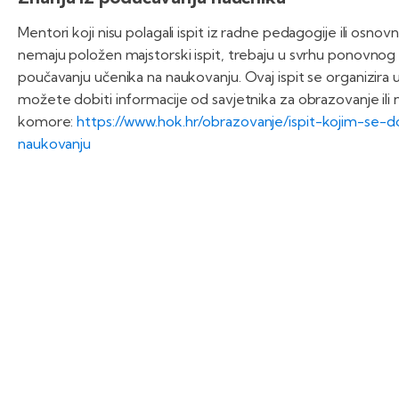
Mentori koji nisu polagali ispit iz radne pedagogije ili osn
nemaju položen majstorski ispit, trebaju u svrhu ponovnog izd
poučavanju učenika na naukovanju. Ovaj ispit se organizi
možete dobiti informacije od savjetnika za obrazovanje ili
komore:
https://www.hok.hr/obrazovanje/ispit-kojim-se
naukovanju