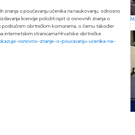
ovnih znanja o poučavanju učenika na naukovanju, odnosno
avanja licencije položiti ispit iz osnovnih znanja o
M
ra u područnim obrtničkim komorama, o čemu također
 na internetskim stranicama Hrvatske obrtničke
-dokazuje-osnovno-znanje-o-poucavanju-ucenika-na-