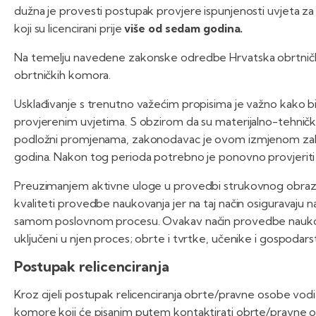
dužna je provesti postupak provjere ispunjenosti uvjeta za
koji su licencirani prije
više od sedam godina.
Na temelju navedene zakonske odredbe Hrvatska obrtničk
obrtničkih komora.
Usklađivanje s trenutno važećim propisima je važno kako bi 
provjerenim uvjetima. S obzirom da su materijalno-tehnički
podložni promjenama, zakonodavac je ovom izmjenom zakon
godina. Nakon tog perioda potrebno je ponovno provjeriti uv
Preuzimanjem aktivne uloge u provedbi strukovnog obrazov
kvaliteti provedbe naukovanja jer na taj način osiguravaju 
samom poslovnom procesu. Ovakav način provedbe naukovan
uključeni u njen proces; obrte i tvrtke, učenike i gospodarstv
Postupak relicenciranja
Kroz cijeli postupak relicenciranja obrte/pravne osobe vod
komore koji će pisanim putem kontaktirati obrte/pravne oso