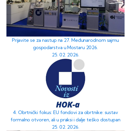
Prijavite se za nastup na 27. Međunarodnom sajmu
gospodarstva u Mostaru 2026.
25. 02. 2026.
4. Obrtnički fokus: EU fondovi za obrtnike: sustav
formalno otvoren, ali u praksi i dalje teško dostupan
25. 02. 2026.