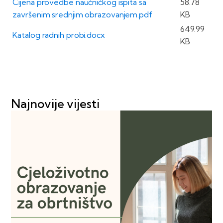
Cijena provedbe naučničkog ispita sa
58.78
završenim srednjim obrazovanjem.pdf
KB
649.99
Katalog radnih probi.docx
KB
Najnovije vijesti