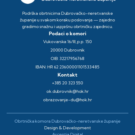
Podrška obrtnicima Dubrovačko-neretvanske
županije u svakom koraku poslovanja — zajedno
gradimo snažnu i uspješnu obrtničku zajednicu.
Podaci o komori
Vukovarska 16/III, p.p. 150
20000 Dubrovnik
OIB: 32217956768
IBAN: HR 62 23600001101533485
Kontakt
+385 20 323 550
ok.dubrovnik@hok.hr
obrazovanje-du@hok.hr
Obrtnička komora Dubrovačko-neretvanske županije
Design & Development
Ascentia Digital