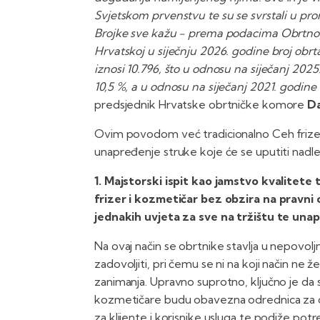
Svjetskom prvenstvu te su se svrstali u prom
Brojke sve kažu - prema podacima Obrtnog 
Hrvatskoj u siječnju 2026. godine broj obrta
iznosi 10.796, što u odnosu na siječanj 202
10,5 %, a u odnosu na siječanj 2021. godine
predsjednik Hrvatske obrtničke komore
Da
Ovim povodom već tradicionalno Ceh frizer
unapređenje struke koje će se uputiti nadle
1. Majstorski ispit kao jamstvo kvalitete 
frizer i kozmetičar bez obzira na pravni 
jednakih uvjeta za sve na tržištu te unap
Na ovaj način se obrtnike stavlja u nepovolj
zadovoljiti, pri čemu se ni na koji način ne ž
zanimanja. Upravno suprotno, ključno je da s
kozmetičare budu obavezna odrednica za ci
za klijente i korisnike usluga te podiže po