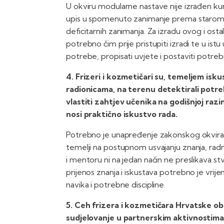
U okviru modularne nastave nije izrađen kur
upis u spomenuto zanimanje prema starom k
deficitarnih zanimanja. Za izradu ovog i osta
potrebno čim prije pristupiti izradi te u istu
potrebe, propisati uvjete i postaviti potre
4. Frizeri i kozmetičari su, temeljem isk
radionicama, na terenu detektirali potr
vlastiti zahtjev učenika na godišnjoj razi
nosi praktično iskustvo rada.
Potrebno je unapređenje zakonskog okvira ka
temelji na postupnom usvajanju znanja, rad
i mentoru ni na jedan način ne preslikava st
prijenos znanja i iskustava potrebno je vrijem
navika i potrebne discipline.
5. Ceh frizera i kozmetičara Hrvatske ob
sudjelovanje u partnerskim aktivnostima 