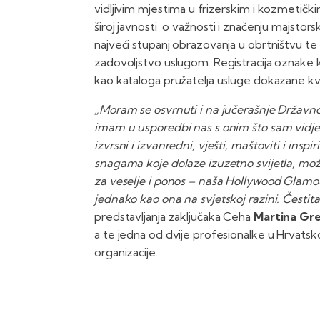
vidljivim mjestima u frizerskim i kozmetičkim
široj javnosti o važnosti i značenju majstor
najveći stupanj obrazovanja u obrtništvu te 
zadovoljstvo uslugom. Registracija oznake kv
kao kataloga pružatelja usluge dokazane kva
„Moram se osvrnuti i na jučerašnje Državno 
imam u usporedbi nas s onim što sam vidjel
izvrsni i izvanredni, vješti, maštoviti i ins
snagama koje dolaze izuzetno svijetla, može
za veselje i ponos – naša Hollywood Glamou
jednako kao ona na svjetskoj razini. Čestit
predstavljanja zaključaka Ceha
Martina Gre
a te jedna od dvije profesionalke u Hrvatsko
organizacije.