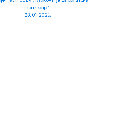
ljen Javni poziv „Naukovanje za obrtnička
zanimanja“
28. 01. 2026.