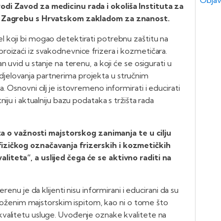
Objav
odi Zavod za medicinu rada i okoliša Instituta za
 u Zagrebu s Hrvatskom zakladom za znanost.
 koji bi mogao detektirati potrebnu zaštitu na
roizaći iz svakodnevnice frizera i kozmetičara.
 uvid u stanje na terenu, a koji će se osigurati u
jelovanja partnerima projekta u stručnim
 Osnovni cilj je istovremeno informirati i educirati
iju i aktualniju bazu podataka s tržišta rada
nata o važnosti majstorskog zanimanja te u cilju
izičkog označavanja frizerskih i kozmetičkih
iteta“, a uslijed čega će se aktivno raditi na
renu je da klijenti nisu informirani i educirani da su
položenim majstorskim ispitom, kao ni o tome što
valitetu usluge. Uvođenje oznake kvalitete na