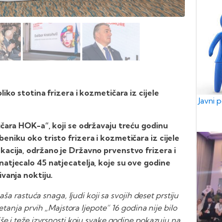
liko stotina frizera i kozmetičara iz cijele
Javni 
ičara HOK-a“, koji se održavaju treću godinu
eniku oko tristo frizera i kozmetičara iz cijele
kacija, održano je Državno prvenstvo frizera i
natjecalo 45 natjecatelja, koje su ove godine
ivanja noktiju.
aša rastuća snaga, ljudi koji sa svojih deset prstiju
etanja prvih „Majstora ljepote“ 16 godina nije bilo
še i teže izvrsnosti koju svake godine pokazuju na