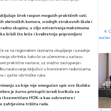
ključuje širok raspon mogućih praktičnih sati,
ih obrtničkih komora, srednjih strukovnih škola i
 radnu skupinu, u cilju ostvarivanja maksimuma
4. 
bi bili što brže i kvalitetnije pripremljeni
sustav 
će se na regionalnim razinama okupljanje i suradnja
racija obrtnika, kako bi se učenicima u sustavu
ati praktične nastave, uz snažno zastupanje i
u naukovanja isključivo u licenciranim radionicama,
ne i vješte obrtničke ruke.
zanimanju za koje nije omogućen upis ove školske
bno je žurno pristupiti izradi kurikula za
ra i kozmetičara HOK-a kao sukreatora i
 zahtjevima tržišta rada.