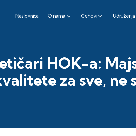
Naslovnica
O nama
Cehovi
Udruženja
metičari HOK-a: Majs
valitete za sve, ne