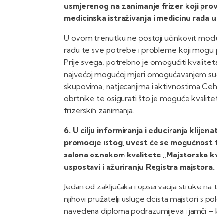
usmjerenog na zanimanje frizer koji prov
medicinska istraživanja i medicinu rada
U ovom trenutku ne postoji učinkovit model
radu te sve potrebe i probleme koji mogu p
Prije svega, potrebno je omogućiti kvalitetan
najvećoj mogućoj mjeri omogućavanjem sud
skupovima, natjecanjima i aktivnostima Ceha.
obrtnike te osigurati što je moguće kvalitetn
frizerskih zanimanja.
6. U cilju informiranja i educiranja klije
promocije istog, uvest će se mogućnost f
salona oznakom kvalitete „Majstorska kval
uspostavi i ažuriranju Registra majstora.
Jedan od zaključaka i opservacija struke na te
njihovi pružatelji usluge doista majstori s 
navedena diploma podrazumijeva i jamči – k