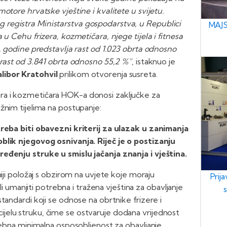
otore hrvatske vještine i kvalitete u svijetu.
registra Ministarstva gospodarstva, u Republici
MAJS
 u Cehu frizera, kozmetičara, njege tijela i fitnesa
5. godine predstavlja rast od 1.023 obrta odnosno
 rast od 3.841 obrta odnosno 55,2 %“
, istaknuo je
libor Kratohvil
prilikom otvorenja susreta.
a i kozmetičara HOK-a donosi zaključke za
žnim tijelima na postupanje:
treba biti obavezni kriterij za ulazak u zanimanja
oblik njegovog osnivanja. Riječ je o postizanju
ređenju struke u smislu jačanja znanja i vještina.
niji položaj s obzirom na uvjete koje moraju
Prij
eli umanjiti potrebna i tražena vještina za obavljanje
tandardi koji se odnose na obrtnike frizere i
jelu struku, čime se ostvaruje dodana vrijednost
trebna minimalna osposobljenost za obavljanje