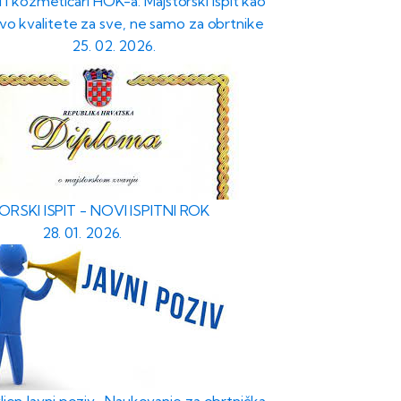
i i kozmetičari HOK-a: Majstorski ispit kao
vo kvalitete za sve, ne samo za obrtnike
25. 02. 2026.
RSKI ISPIT - NOVI ISPITNI ROK
28. 01. 2026.