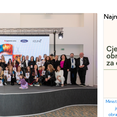
Najn
Minis
obra