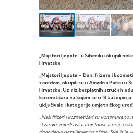
„Majstori ljepote“ u Šibeniku okupili neko
Hrvatske
„Majstori ljepote – Dani frizera i kozmet
zaredom, okupili su u Amadria Parku u Šib
Hrvatske. Uz niz besplatnih stručnih edu
kozmetičara na kojem se u 13 kategorija 
uključivale i kategorije umjetničkog uređ
„Naši frizeri i kozmetičari su kontinuirano n
stvaraju vrijednost i umjetnost, a prije pokr
događanja namijenjenog njima. Sve ih je vi