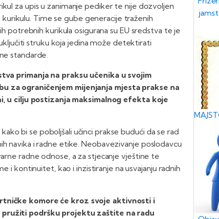
Frizer
ikul za upis u zanimanje pediker te nije dozvoljen
jamst
urikulu. Time se gube generacije traženih
lih potrebnih kurikula osigurana su EU sredstva te je
 uključiti struku koja jedina može detektirati
bne standarde.
ustva primanja na praksu učenika u svojim
ebu za ograničenjem mijenjanja mjesta prakse na
ni, u cilju postizanja maksimalnog efekta koje
MAJSTO
ko bi se poboljšali učinci prakse budući da se rad
nih navika i radne etike. Neobavezivanje poslodavcu
varne radne odnose, a za stjecanje vještine te
e i kontinuitet, kao i inzistiranje na usvajanju radnih
rtničke komore će kroz svoje aktivnosti i
pružiti podršku projektu zaštite na radu