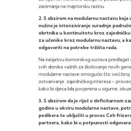
zanimanja na majstorsku razinu.
2. S obzirom na modularnu nastavu koja u
nužno je intenziviranje suradnje područn
obrtnika u kontinuitetu kroz zajedničku
za učenike kroz modularnu nastavu, a kako 
odgovoriti na potrebe tržišta rada.
Na inicijativu komorskog sustava predlagat 
svih dionika važnih za školovanje novih gene
modularne nastave omogućio što veći broj s
ostvarivanje zajedničkog interesa – provedb
kako bi djeca bila povjerena u sigurne, iskus
3. S obzirom da je riječ o deficitarnom 
godine u okviru modularne nastave, potre
pedikera te uključiti u proces Ceh frize
partnera, kako bi u potpunosti odgovarao