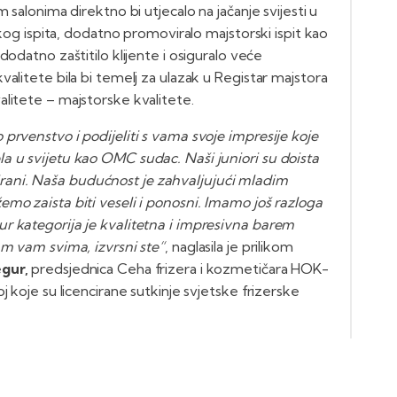
 salonima direktno bi utjecalo na jačanje svijesti u
skog ispita, dodatno promoviralo majstorski ispit kao
dodatno zaštitilo klijente i osiguralo veće
alitete bila bi temelj za ulazak u Registar majstora
litete – majstorske kvalitete.
prvenstvo i podijeliti s vama svoje impresije koje
a u svijetu kao OMC sudac. Naši juniori su doista
pirirani. Naša budućnost je zahvaljujući mladim
mo zaista biti veseli i ponosni. Imamo još razloga
r kategorija je kvalitetna i impresivna barem
am vam svima, izvrsni ste“
, naglasila je prilikom
gur,
predsjednica Ceha frizera i kozmetičara HOK-
j koje su licencirane sutkinje svjetske frizerske