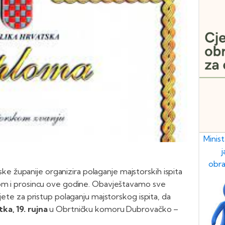
Minis
obra
 županije organizira polaganje majstorskih ispita
nom i prosincu ove godine. Obavještavamo sve
vjete za pristup polaganju majstorskog ispita, da
ka, 19. rujna
u Obrtničku komoru Dubrovačko –