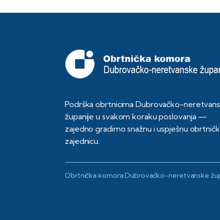
Podrška obrtnicima Dubrovačko-neretvan
županije u svakom koraku poslovanja —
zajedno gradimo snažnu i uspješnu obrtnič
zajednicu.
Obrtnička komora Dubrovačko-neretvanske žup