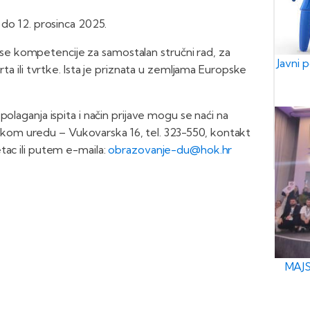
 do 12. prosinca 2025.
e kompetencije za samostalan stručni rad, za
Javni 
rta ili tvrtke. Ista je priznata u zemljama Europske
olaganja ispita i način prijave mogu se naći na
kom uredu – Vukovarska 16, tel. 323-550, kontakt
tac ili putem e-maila:
obrazovanje-du@hok.hr
MAJS