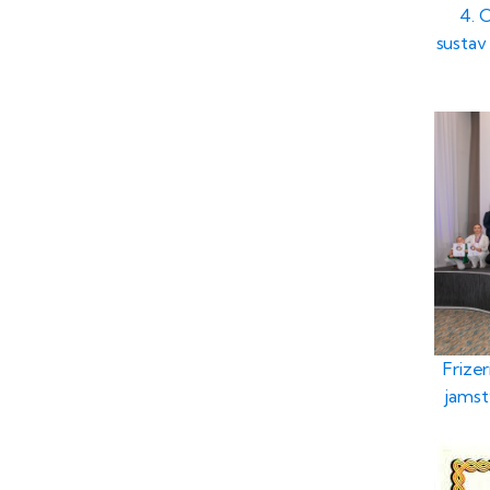
4. 
sustav 
Frizer
jamst