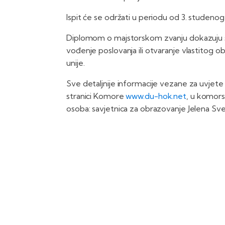
Ispit će se održati u periodu od 3. studenog
Diplomom o majstorskom zvanju dokazuju s
vođenje poslovanja ili otvaranje vlastitog ob
unije.
Sve detaljnije informacije vezane za uvjete p
stranici Komore
www.du-hok.net
, u komors
osoba: savjetnica za obrazovanje Jelena Sve