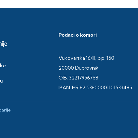
Podaci o komori
Vukovarska 16/III, p.p. 150
ske
20000 Dubrovnik
OIB: 32217956768
ku
IBAN: HR 62 23600001101533485
anije