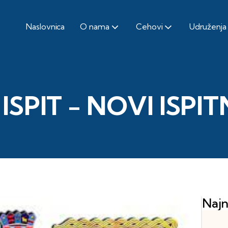
Naslovnica
O nama
Cehovi
Udruženja
SPIT - NOVI ISPIT
Najn