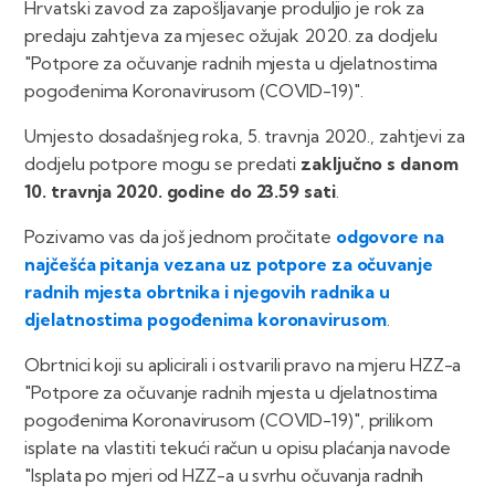
Hrvatski zavod za zapošljavanje produljio je rok za
predaju zahtjeva za mjesec ožujak 2020. za dodjelu
"Potpore za očuvanje radnih mjesta u djelatnostima
pogođenima Koronavirusom (COVID-19)".
Umjesto dosadašnjeg roka, 5. travnja 2020., zahtjevi za
dodjelu potpore mogu se predati
zaključno s danom
10. travnja 2020. godine do 23.59 sati
.
Pozivamo vas da još jednom pročitate
odgovore na
najčešća pitanja vezana uz potpore za očuvanje
radnih mjesta obrtnika i njegovih radnika u
djelatnostima pogođenima koronavirusom
.
Obrtnici koji su aplicirali i ostvarili pravo na mjeru HZZ-a
"Potpore za očuvanje radnih mjesta u djelatnostima
pogođenima Koronavirusom (COVID-19)", prilikom
isplate na vlastiti tekući račun u opisu plaćanja navode
"Isplata po mjeri od HZZ-a u svrhu očuvanja radnih