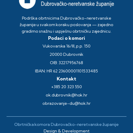
Podrška obrtnicima Dubrovačko-neretvanske
županije u svakom koraku poslovanja — zajedno
gradimo snažnu i uspješnu obrtničku zajednicu.
Podaci o komori
Vukovarska 16/III, p.p. 150
20000 Dubrovnik
OIB: 32217956768
IBAN: HR 62 23600001101533485
Kontakt
+385 20 323 550
ok.dubrovnik@hok.hr
obrazovanje-du@hok.hr
Obrtnička komora Dubrovačko-neretvanske županije
Design & Development