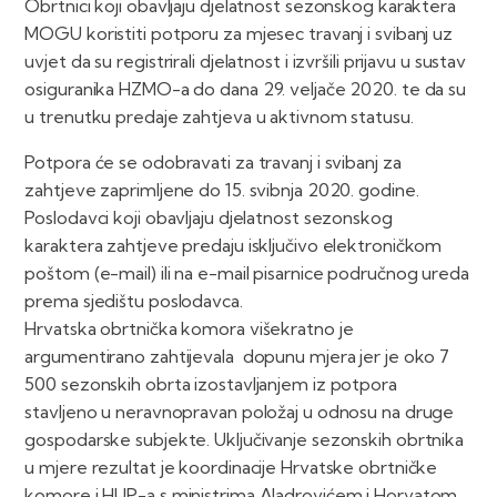
Obrtnici koji obavljaju djelatnost sezonskog karaktera
MOGU koristiti potporu za mjesec travanj i svibanj uz
uvjet da su registrirali djelatnost i izvršili prijavu u sustav
osiguranika HZMO-a do dana 29. veljače 2020. te da su
u trenutku predaje zahtjeva u aktivnom statusu.
Potpora će se odobravati za travanj i svibanj za
zahtjeve zaprimljene do 15. svibnja 2020. godine.
Poslodavci koji obavljaju djelatnost sezonskog
karaktera zahtjeve predaju isključivo elektroničkom
poštom (e-mail) ili na e-mail pisarnice područnog ureda
prema sjedištu poslodavca.
Hrvatska obrtnička komora višekratno je
argumentirano zahtijevala dopunu mjera jer je oko 7
500 sezonskih obrta izostavljanjem iz potpora
stavljeno u neravnopravan položaj u odnosu na druge
gospodarske subjekte. Uključivanje sezonskih obrtnika
u mjere rezultat je koordinacije Hrvatske obrtničke
komore i HUP-a s ministrima Aladrovićem i Horvatom,