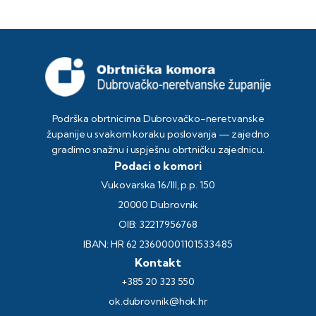
Podrška obrtnicima Dubrovačko-neretvanske
županije u svakom koraku poslovanja — zajedno
gradimo snažnu i uspješnu obrtničku zajednicu.
Podaci o komori
Vukovarska 16/III, p.p. 150
20000 Dubrovnik
OIB: 32217956768
IBAN: HR 62 23600001101533485
Kontakt
+385 20 323 550
ok.dubrovnik@hok.hr