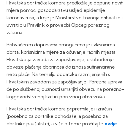
Hrvatska obrtnička komora predložila je dopune novih
mjera pomoći gospodarstvu uslijed epidemije
koronavirusa, a koje je Ministarstvo financija prihvatilo i
uvrstilo u Pravilnik o provedbi Općeg poreznog
zakona.
Prihvaćenim dopunama omogućeno je i vlasnicima
obrta, korisnicima mjere za očuvanje radnih mjesta
Hrvatskoga zavoda za zapošljavanje, oslobođenje
obveze plaćanja doprinosa do iznosa sufinancirane
neto plaće. Na temelju podataka razmijenjenih s
Hrvatskim zavodom za zapošljavanje, Porezna uprava
će po službenoj dužnosti umanjiti obvezu na porezno-
knjigovodstvenoj kartici poreznog obveznika.
Hrvatska obrtnička komora pripremila je i izračun
(posebno za obrtnike dohodaše, a posebno za
obrtnike paušaliste), a više o tome pročitajte
ovdje
.