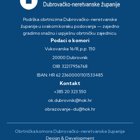
Podrška obrtnicima Dubrovačko-neretvanske
županije u svakom koraku poslovanja — zajedno
gradimo snažnu i uspješnu obrtničku zajednicu.
Podaci o komori
Vukovarska 16/III, p.p. 150
20000 Dubrovnik
OIB: 32217956768
IBAN: HR 62 23600001101533485
Kontakt
+385 20 323 550
ok.dubrovnik@hok.hr
obrazovanje-du@hok.hr
Obrtnička komora Dubrovačko-neretvanske županije
Design & Development