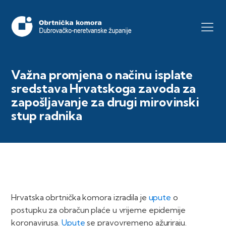
Važna promjena o načinu isplate
sredstava Hrvatskoga zavoda za
zapošljavanje za drugi mirovinski
stup radnika
Hrvatska obrtnička komora izradila je
upute
o
postupku za obračun plaće u vrijeme epidemije
koronavirusa.
Upute
se pravovremeno ažuriraju.