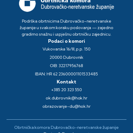
Podrška obrtnicima Dubrovačko-neretvanske
županije u svakom koraku poslovanja — zajedno
gradimo snažnu i uspješnu obrtničku zajednicu.
Podaci o komori
Vukovarska 16/III, p.p. 150
20000 Dubrovnik
OIB: 32217956768
IBAN: HR 62 23600001101533485
Kontakt
+385 20 323 550
ok.dubrovnik@hok.hr
obrazovanje-du@hok.hr
Obrtnička komora Dubrovačko-neretvanske županije