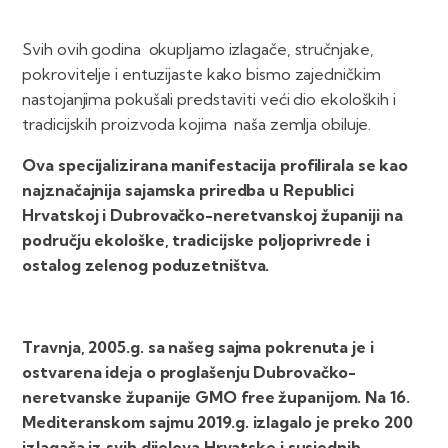
Svih ovih godina okupljamo izlagače, stručnjake,
pokrovitelje i entuzijaste kako bismo zajedničkim
nastojanjima pokušali predstaviti veći dio ekoloških i
tradicijskih proizvoda kojima naša zemlja obiluje.
Ova specijalizirana manifestacija profilirala se kao
najznačajnija sajamska priredba u Republici
Hrvatskoj i Dubrovačko-neretvanskoj županiji na
području ekološke, tradicijske poljoprivrede i
ostalog zelenog poduzetništva.
Travnja, 2005.g. sa našeg sajma pokrenuta je i
ostvarena ideja o proglašenju Dubrovačko-
neretvanske županije GMO free županijom.
Na 16.
Mediteranskom sajmu 2019.g. izlagalo je preko 200
izlagača iz svih dijelova Hrvatske i susjednih