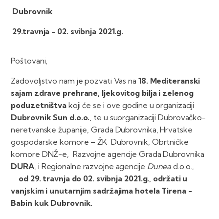
Dubrovnik
29.travnja - 02. svibnja 2021.g.
Poštovani,
Zadovoljstvo nam je pozvati Vas na
18. Mediteranski
sajam zdrave prehrane, ljekovitog
bilja i zelenog
poduzetništva
koji će se i ove godine u organizaciji
Dubrovnik Sun d.o.o.,
te u suorganizaciji Dubrovačko-
neretvanske županije, Grada Dubrovnika, Hrvatske
gospodarske komore – ŽK Dubrovnik, Obrtničke
komore DNŽ-e, Razvojne agencije Grada Dubrovnika
DURA
, i Regionalne razvojne agencije
Dunea
d.o.o.,
od 29. travnja do 02. svibnja
2021.g., održati u
vanjskim i unutarnjim sadržajima hotela Tirena -
Babin kuk Dubrovnik.