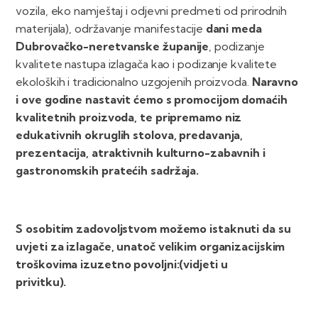
vozila, eko namještaj i odjevni predmeti od prirodnih
materijala), održavanje manifestacije
dani meda
Dubrovačko-neretvanske županije
, podizanje
kvalitete nastupa izlagača kao i podizanje kvalitete
ekoloških i tradicionalno uzgojenih proizvoda.
Naravno
i ove godine nastavit ćemo s promocijom domaćih
kvalitetnih proizvoda, te pripremamo niz
edukativnih okruglih stolova, predavanja,
prezentacija, atraktivnih kulturno-zabavnih i
gastronomskih pratećih sadržaja.
S osobitim zadovoljstvom možemo istaknuti da su
uvjeti za izlagače, unatoč velikim organizacijskim
troškovima izuzetno povoljni:(vidjeti u
privitku).