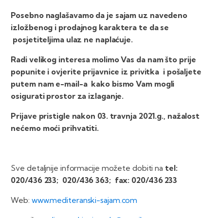
Posebno naglašavamo da je sajam uz navedeno
izložbenog i prodajnog karaktera te da se
posjetiteljima ulaz ne naplaćuje.
Radi velikog interesa molimo Vas da nam što prije
popunite i ovjerite prijavnice iz privitka i pošaljete
putem nam e-mail-a kako bismo Vam mogli
osigurati prostor za izlaganje.
Prijave pristigle nakon 03. travnja 2021.g., nažalost
nećemo moći prihvatiti.
Sve detaljnije informacije možete dobiti na
tel:
020/436 233;
020/436 363;
fax: 020/436 233
Web:
www.mediteranski-sajam.com