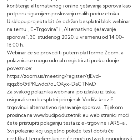
korištenje alternativnog i online rješavanja sporova kao
potporu sigurnijem poslovanju malih poduzetnika.
U sklopu projekta bit će održan besplatni blok webinar
na temu „ E-Trgovina” i „Alternativno rješavanje
sporova”, 30. studenog 2020. u vremenu od 14:00-
16:00 h.
Webinar će se provoditi putem platforme Zoom, a
polaznici se mogu odmah registrirati preko donje
poveznice:
https://zoom.us/meeting/register/tJEvd-
iqqz8oGtPKLwdci7o_QKyx-DaCTNwD
Za svakog polaznika webinara, po izlasku iz tiska,
osigurali smo besplatni primjerak Vodiča kroz E-
trgovinu i alternativno rješavanje sporova . Tijekom
prosinca na www.budipoduzetnik.eu web stranici moći
ćete pristupiti polaganju testa iz e-trgovine i ARS-a .
Svi polaznici koji uspješno polože test dobiti će
certifikat temeljem kojeg će moći ostvariti pogodnosti