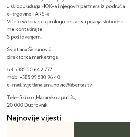
u sklopu usluga HOK-a i njegovih partnera iz područja
e-trgovine i ARS-a.
Više o webinaru u prologu te za sva pitanja slobodno
me kontakirajte.
S poštovanjem,
Svjetlana Šimunović
direktorica marketinga
tel: +385 20 642 777
mob: +385 99 530 96 40
e-mail: svjetlana.simunovic@libertas.tv
Tele-5 d.o.o.,Masarykov put 3c,
20 000 Dubrovnik
Najnovije vijesti