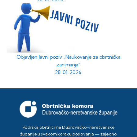
Objavljen Javni poziv „Naukovanje za obrtnička
zanimanja“
28. 01. 2026.
Podrška obrtnicima Dubrovačko-neretvanske
županije u svakom koraku poslovanja — zajedno