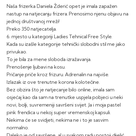
Naša frizerka Daniela Žderić opet je imala zapažen
nastup na natjecanju frizera. Prenosimo njenu objavu na
jednoj društvanoj mreži!
Preko 350 natjecatelja.
6. mjesto u kategoriji Ladies Tehnical Free Style.
Kada su izašle kategorije tehnički slobodni stil me jako
privukao.
To je bila za mene sloboda izražavanja.
Prenošenje ljubavi na kosu.
Pričanje priče kroz frizuru. Adrenalin na najviše.
Izlazak iz ove trenutne korona kolotečine.
Bez obzira što je natjecanje bilo online, imala sam
osjećaj kao da sam na trenutke uspjela pobjeci u neki
novi, bolji, suvremeniji savršeni svijet. Ja i moja pastel
pink frendica u nekoj super vremenskoj kapsuli.
Nekima će se svidjeti, nekima ne i to je sasvim
normalno.
Daleko je od savršene, al u svakom radu postoji dijelić