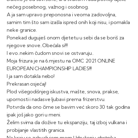
nečeg posebnog, važnog i osobnog.
A ja sam upravo preponosna i veoma zadovoljna,
samim tim što sam izašla ispred onih koji nisu, i pomakla
neke granice.
Ponekad duguješ onom djetetu u sebi da se boriš za
njegove snove..Obećala si!!!
I evo..nekim čudom snovi se ostvaruju..
Moja frizura je na 6.mjestu na OMC 2021 ONLINE
EUROPEAN CHAMPIONSHIP LADIES!!!
I ja sam dotakla nebo!
Prekrasan osjećaj!
Plod višegodišnjeg iskustva, mašte, snova, prakse,
upornosti i nadasve ljubavi prema frizerstvu.
Potvrda da ono čime se bavim već skoro 30 tak godina
ipak još jako gori u meni.
Želim svima da dožive tu ekspanziju, taj izboj vulkana i
probijanje vlastitih granica.
Na kraju se zahvaljujem mom Udruženju obrtnika