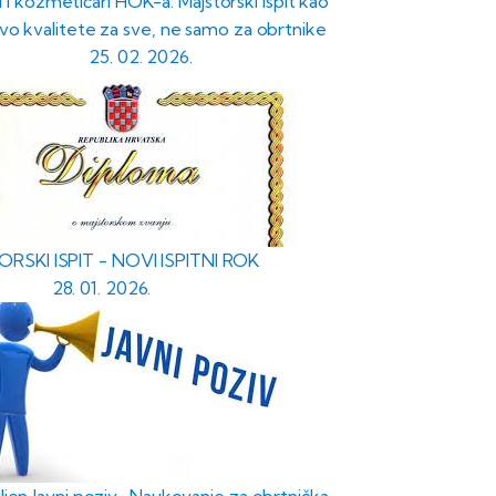
i i kozmetičari HOK-a: Majstorski ispit kao
vo kvalitete za sve, ne samo za obrtnike
25. 02. 2026.
RSKI ISPIT - NOVI ISPITNI ROK
28. 01. 2026.