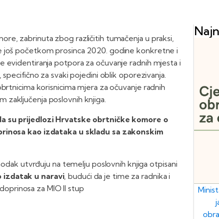
Najn
re, zabrinuta zbog različitih tumačenja u praksi,
e još početkom prosinca 2020. godine konkretne i
e evidentiranja potpora za očuvanje radnih mjesta i
 specifično za svaki pojedini oblik oporezivanja.
obrtnicima korisnicima mjera za očuvanje radnih
zaključenja poslovnih knjiga.
da su prijedlozi Hrvatske obrtničke komore o
oprinosa kao izdataka u skladu sa zakonskim
dak utvrđuju na temelju poslovnih knjiga otpisani
 izdatak u naravi
, budući da je time za radnika i
doprinosa za MIO II stup
Minis
obra