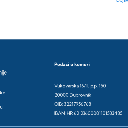
Objav
Podaci o komori
Vukovarska 16/III, p.p. 150
ske
20000 Dubrovnik
OIB: 32217956768
ku
IBAN: HR 62 23600001101533485