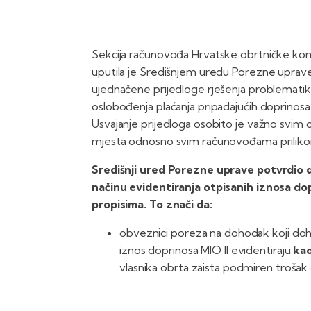
Sekcija računovođa Hrvatske obrtničke komo
uputila je Središnjem uredu Porezne uprav
ujednačene prijedloge rješenja problematik
oslobođenja plaćanja pripadajućih doprinosa,
Usvajanje prijedloga osobito je važno svim 
mjesta odnosno svim računovođama prilikom 
Središnji ured Porezne uprave potvrdio 
načinu evidentiranja otpisanih iznosa d
propisima. To znači da:
obveznici poreza na dohodak koji doho
iznos doprinosa MIO II evidentiraju
kao
vlasnika obrta zaista podmiren trošak 