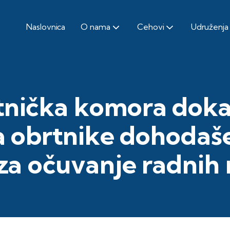
Naslovnica
O nama
Cehovi
Udruženja
tnička komora doka
za obrtnike dohodaše
 za očuvanje radnih