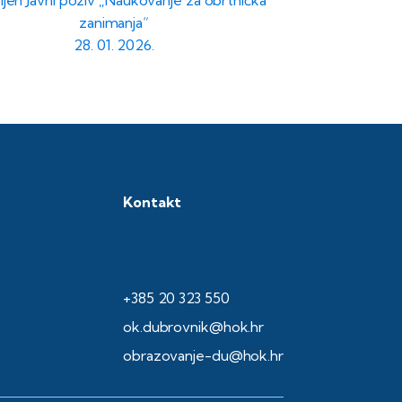
ljen Javni poziv „Naukovanje za obrtnička
zanimanja“
28. 01. 2026.
Kontakt
+385 20 323 550
ok.dubrovnik@hok.hr
obrazovanje-du@hok.hr