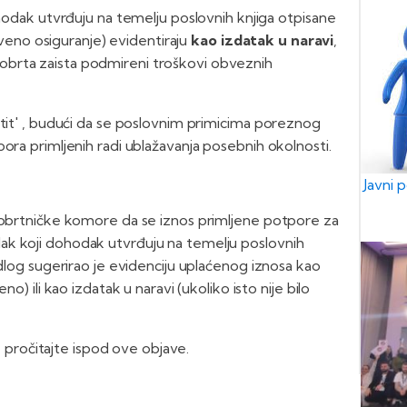
odak utvrđuju na temelju poslovnih knjiga otpisane
veno osiguranje) evidentiraju
kao izdatak u naravi
,
a obrta zaista podmireni troškovi obveznih
štit' , budući da se poslovnim primicima poreznog
ora primljenih radi ublažavanja posebnih okolnosti.
Javni 
e obrtničke komore da se iznos primljene potpore za
ak koji dohodak utvrđuju na temelju poslovnih
edlog sugerirao je evidenciju uplaćenog iznosa kao
o) ili kao izdatak u naravi (ukoliko isto nije bilo
pročitajte ispod ove objave.