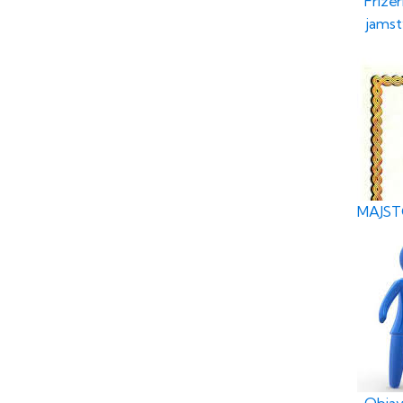
Frizer
jamst
MAJSTO