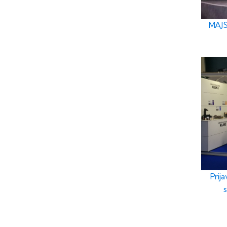
MAJS
Prij