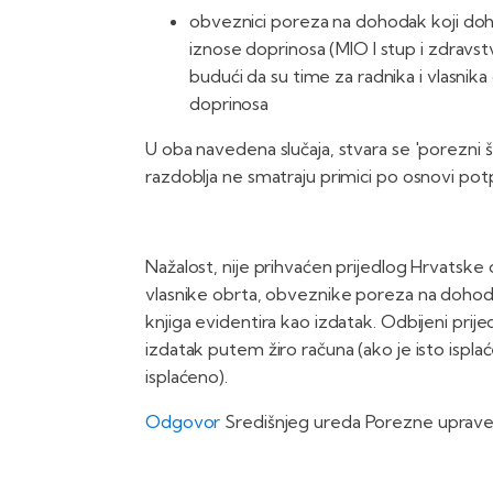
obveznici poreza na dohodak koji doh
iznose doprinosa (MIO I stup i zdravst
budući da su time za radnika i vlasnik
doprinosa
U oba navedena slučaja, stvara se 'porezni 
razdoblja ne smatraju primici po osnovi potp
Nažalost, nije prihvaćen prijedlog Hrvatsk
vlasnike obrta, obveznike poreza na dohod
knjiga evidentira kao izdatak. Odbijeni prij
izdatak putem žiro računa (ako je isto isplaćen
isplaćeno).
Odgovor
Središnjeg ureda Porezne uprave 