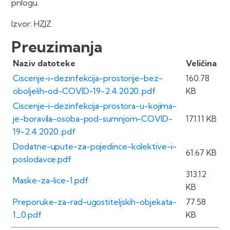
prilogu.
Izvor: HZJZ
Preuzimanja
Naziv datoteke
Veličina
Ciscenje-i-dezinfekcija-prostorije-bez-
160.78
oboljelih-od-COVID-19-2.4.2020..pdf
KB
Ciscenje-i-dezinfekcija-prostora-u-kojima-
je-boravila-osoba-pod-sumnjom-COVID-
171.11 KB
19-2.4.2020..pdf
Dodatne-upute-za-pojedince-kolektive-i-
61.67 KB
poslodavce.pdf
313.12
Maske-za-lice-1.pdf
KB
Preporuke-za-rad-ugostiteljskih-objekata-
77.58
1_0.pdf
KB