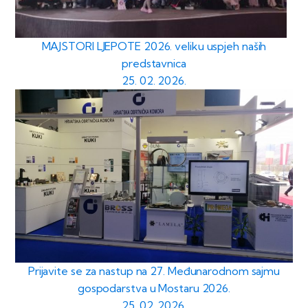
MAJSTORI LJEPOTE 2026. veliku uspjeh naših
predstavnica
25. 02. 2026.
Prijavite se za nastup na 27. Međunarodnom sajmu
gospodarstva u Mostaru 2026.
25. 02. 2026.