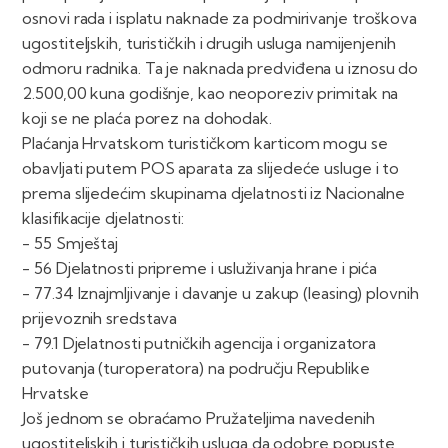
osnovi rada i isplatu naknade za podmirivanje troškova
ugostiteljskih, turističkih i drugih usluga namijenjenih
odmoru radnika. Ta je naknada predviđena u iznosu do
2.500,00 kuna godišnje, kao neoporeziv primitak na
koji se ne plaća porez na dohodak.
Plaćanja Hrvatskom turističkom karticom mogu se
obavljati putem POS aparata za slijedeće usluge i to
prema slijedećim skupinama djelatnosti iz Nacionalne
klasifikacije djelatnosti:
- 55 Smještaj
- 56 Djelatnosti pripreme i usluživanja hrane i pića
- 77.34 Iznajmljivanje i davanje u zakup (leasing) plovnih
prijevoznih sredstava
- 79.1 Djelatnosti putničkih agencija i organizatora
putovanja (turoperatora) na području Republike
Hrvatske
Još jednom se obraćamo Pružateljima navedenih
ugostiteljskih i turističkih usluga da odobre popuste