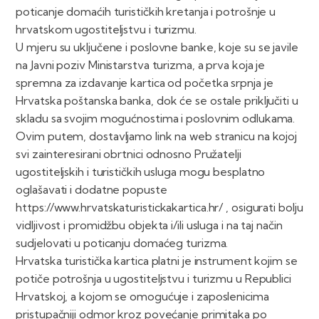
poticanje domaćih turističkih kretanja i potrošnje u
hrvatskom ugostiteljstvu i turizmu.
U mjeru su uključene i poslovne banke, koje su se javile
na Javni poziv Ministarstva turizma, a prva koja je
spremna za izdavanje kartica od početka srpnja je
Hrvatska poštanska banka, dok će se ostale priključiti u
skladu sa svojim mogućnostima i poslovnim odlukama.
Ovim putem, dostavljamo link na web stranicu na kojoj
svi zainteresirani obrtnici odnosno Pružatelji
ugostiteljskih i turističkih usluga mogu besplatno
oglašavati i dodatne popuste
https://www.hrvatskaturistickakartica.hr/ , osigurati bolju
vidljivost i promidžbu objekta i/ili usluga i na taj način
sudjelovati u poticanju domaćeg turizma.
Hrvatska turistička kartica platni je instrument kojim se
potiče potrošnja u ugostiteljstvu i turizmu u Republici
Hrvatskoj, a kojom se omogućuje i zaposlenicima
pristupačniji odmor kroz povećanje primitaka po