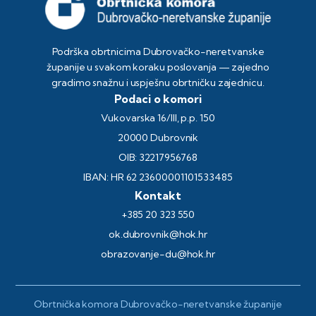
Podrška obrtnicima Dubrovačko-neretvanske
županije u svakom koraku poslovanja — zajedno
gradimo snažnu i uspješnu obrtničku zajednicu.
Podaci o komori
Vukovarska 16/III, p.p. 150
20000 Dubrovnik
OIB: 32217956768
IBAN: HR 62 23600001101533485
Kontakt
+385 20 323 550
ok.dubrovnik@hok.hr
obrazovanje-du@hok.hr
Obrtnička komora Dubrovačko-neretvanske županije