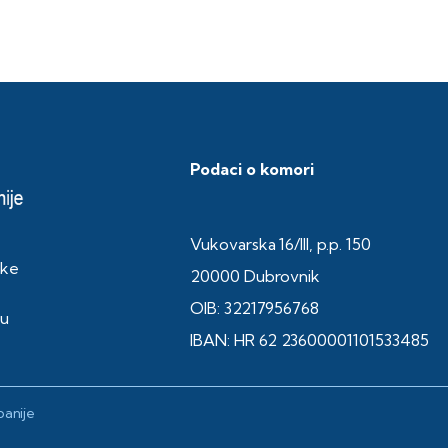
Podaci o komori
Vukovarska 16/III, p.p. 150
ske
20000 Dubrovnik
OIB: 32217956768
ku
IBAN: HR 62 23600001101533485
anije