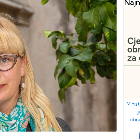
Najn
Minis
obra