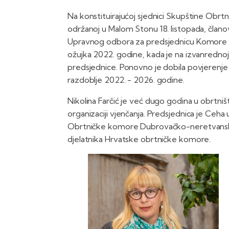
Na konstituirajućoj sjednici Skupštine Ob
održanoj u Malom Stonu 18. listopada, člano
Upravnog odbora za predsjednicu Komore - N
ožujka 2022. godine, kada je na izvanrednoj 
predsjednice. Ponovno je dobila povjerenj
razdoblje 2022. - 2026. godine.
Nikolina Farčić je već dugo godina u obrtniš
organizaciji vjenčanja. Predsjednica je Ceha
Obrtničke komore Dubrovačko-neretvanske žu
djelatnika Hrvatske obrtničke komore.