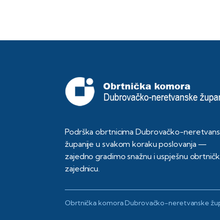
Podrška obrtnicima Dubrovačko-neretvan
županije u svakom koraku poslovanja —
zajedno gradimo snažnu i uspješnu obrtnič
zajednicu.
Obrtnička komora Dubrovačko-neretvanske žup