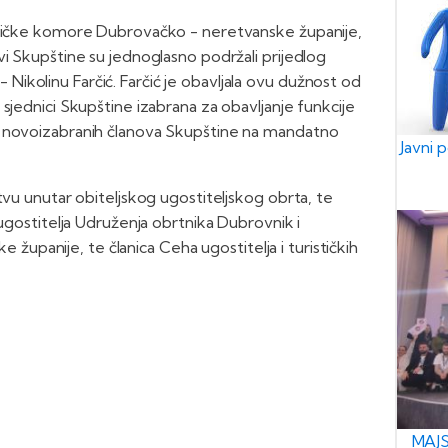
rtničke komore Dubrovačko - neretvanske županije,
vi Skupštine su jednoglasno podržali prijedlog
ikolinu Farčić. Farčić je obavljala ovu dužnost od
sjednici Skupštine izabrana za obavljanje funkcije
e novoizabranih članova Skupštine na mandatno
Javni 
tvu unutar obiteljskog ugostiteljskog obrta, te
 ugostitelja Udruženja obrtnika Dubrovnik i
panije, te članica Ceha ugostitelja i turističkih
MAJS