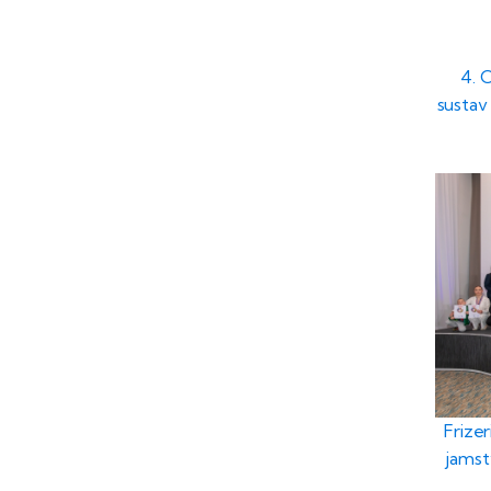
4. 
sustav 
Frizer
jamst