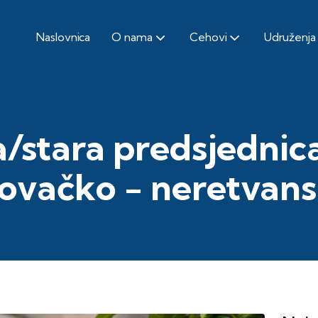
Naslovnica
O nama
Cehovi
Udruženja
a/stara predsjednic
vačko - neretvans