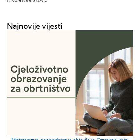
Nikola Kalafatović
Najnovije vijesti
Ministarstvo gospodarstva objavilo je Otvoreni javni