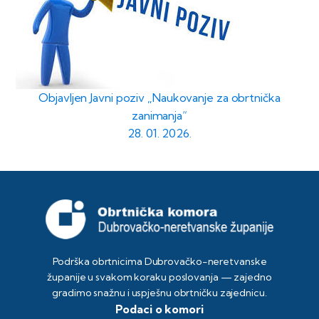
Objavljen Javni poziv „Naukovanje za obrtnička
zanimanja“
28. 01. 2026.
Podrška obrtnicima Dubrovačko-neretvanske
županije u svakom koraku poslovanja — zajedno
gradimo snažnu i uspješnu obrtničku zajednicu.
Podaci o komori