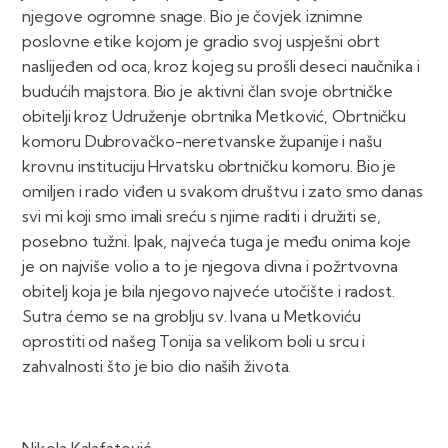
njegove ogromne snage. Bio je čovjek iznimne
poslovne etike kojom je gradio svoj uspješni obrt
naslijeđen od oca, kroz kojeg su prošli deseci naučnika i
budućih majstora. Bio je aktivni član svoje obrtničke
obitelji kroz Udruženje obrtnika Metković, Obrtničku
komoru Dubrovačko-neretvanske županije i našu
krovnu instituciju Hrvatsku obrtničku komoru. Bio je
omiljen i rado viđen u svakom društvu i zato smo danas
svi mi koji smo imali sreću s njime raditi i družiti se,
posebno tužni. Ipak, najveća tuga je među onima koje
je on najviše volio a to je njegova divna i požrtvovna
obitelj koja je bila njegovo najveće utočište i radost.
Sutra ćemo se na groblju sv. Ivana u Metkoviću
oprostiti od našeg Tonija sa velikom boli u srcu i
zahvalnosti što je bio dio naših života.