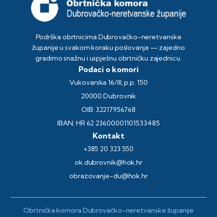
Podrška obrtnicima Dubrovačko-neretvanske
županije u svakom koraku poslovanja — zajedno
gradimo snažnu i uspješnu obrtničku zajednicu.
Podaci o komori
Vukovarska 16/III, p.p. 150
20000 Dubrovnik
OIB: 32217956768
IBAN: HR 62 23600001101533485
Kontakt
+385 20 323 550
ok.dubrovnik@hok.hr
obrazovanje-du@hok.hr
Obrtnička komora Dubrovačko-neretvanske županije