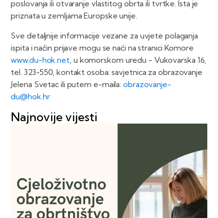
poslovanja ili otvaranje vlastitog obrta ili tvrtke. Ista je
priznata u zemljama Europske unije.
Sve detaljnije informacije vezane za uvjete polaganja
ispita i način prijave mogu se naći na stranici Komore
www.du-hok.net
, u komorskom uredu - Vukovarska 16,
tel. 323-550, kontakt osoba: savjetnica za obrazovanje
Jelena Svetac ili putem e-maila:
obrazovanje-
du@hok.hr
Najnovije vijesti