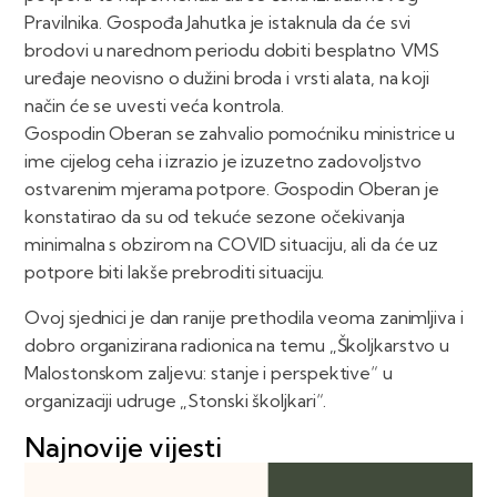
Pravilnika. Gospođa Jahutka je istaknula da će svi
brodovi u narednom periodu dobiti besplatno VMS
uređaje neovisno o dužini broda i vrsti alata, na koji
način će se uvesti veća kontrola.
Gospodin Oberan se zahvalio pomoćniku ministrice u
ime cijelog ceha i izrazio je izuzetno zadovoljstvo
ostvarenim mjerama potpore. Gospodin Oberan je
konstatirao da su od tekuće sezone očekivanja
minimalna s obzirom na COVID situaciju, ali da će uz
potpore biti lakše prebroditi situaciju.
Ovoj sjednici je dan ranije prethodila veoma zanimljiva i
dobro organizirana radionica na temu „Školjkarstvo u
Malostonskom zaljevu: stanje i perspektive“ u
organizaciji udruge „Stonski školjkari“.
Najnovije vijesti