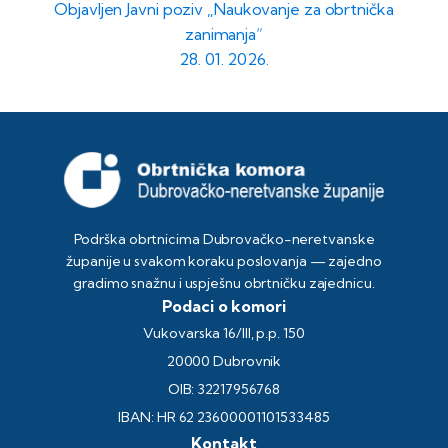
Objavljen Javni poziv „Naukovanje za obrtnička
zanimanja“
28. 01. 2026.
Podrška obrtnicima Dubrovačko-neretvanske
županije u svakom koraku poslovanja — zajedno
gradimo snažnu i uspješnu obrtničku zajednicu.
Podaci o komori
Vukovarska 16/III, p.p. 150
20000 Dubrovnik
OIB: 32217956768
IBAN: HR 62 23600001101533485
Kontakt