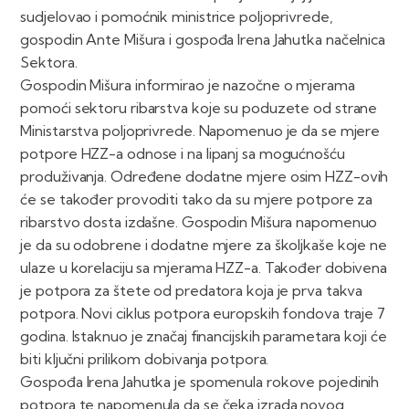
sudjelovao i pomoćnik ministrice poljoprivrede,
gospodin Ante Mišura i gospođa Irena Jahutka načelnica
Sektora.
Gospodin Mišura informirao je nazočne o mjerama
pomoći sektoru ribarstva koje su poduzete od strane
Ministarstva poljoprivrede. Napomenuo je da se mjere
potpore HZZ-a odnose i na lipanj sa mogućnošću
produživanja. Određene dodatne mjere osim HZZ-ovih
će se također provoditi tako da su mjere potpore za
ribarstvo dosta izdašne. Gospodin Mišura napomenuo
je da su odobrene i dodatne mjere za školjkaše koje ne
ulaze u korelaciju sa mjerama HZZ-a. Također dobivena
je potpora za štete od predatora koja je prva takva
potpora. Novi ciklus potpora europskih fondova traje 7
godina. Istaknuo je značaj financijskih parametara koji će
biti ključni prilikom dobivanja potpora.
Gospođa Irena Jahutka je spomenula rokove pojedinih
potpora te napomenula da se čeka izrada novog