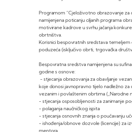
Programom “Cjeloživotno obrazovanje za ob
namijenjena poticanju ciljanih programa obra
motivirane kadrove u svrhu jačanja konkurent
obrtništva.
Korisnici bespovratnih sredstava temeljem 
poduzeća (isključivo obrti, trgovačka društv
Bespovratna sredstva namijenjena su sufinan
godine s osnove:
- stjecanja obrazovanja za obavljanje veza
koje donosi javnopravno tijelo nadležno za 
vezanim i povlaštenim obrtima („Narodne n
- stjecanja osposobljenosti za zanimanje p
- polaganja naučničkog ispita
- stjecanja osnovnih znanja o poučavanju uč
- ishođenja/obnove dozvole (licencije) za iz
mentora.