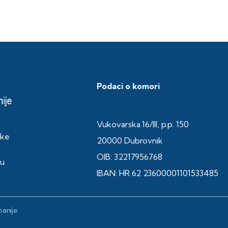
Podaci o komori
Vukovarska 16/III, p.p. 150
ske
20000 Dubrovnik
OIB: 32217956768
ku
IBAN: HR 62 23600001101533485
anije