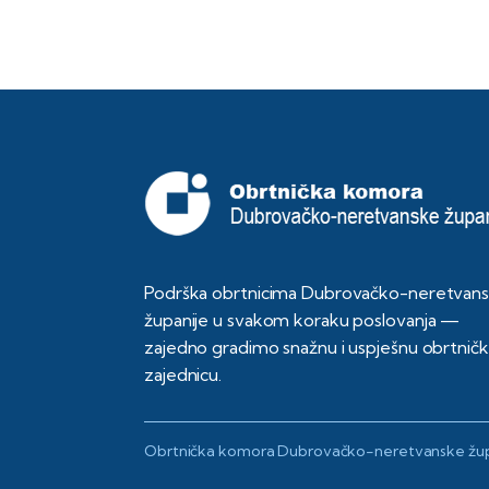
Podrška obrtnicima Dubrovačko-neretvan
županije u svakom koraku poslovanja —
zajedno gradimo snažnu i uspješnu obrtnič
zajednicu.
Obrtnička komora Dubrovačko-neretvanske žup