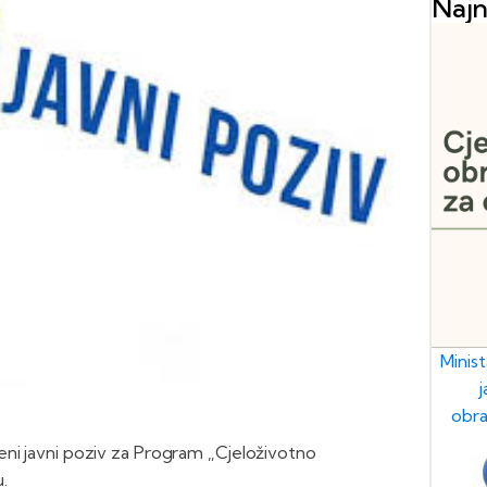
Najn
Minis
obra
eni javni poziv za Program „Cjeloživotno
.