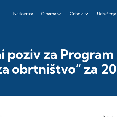
Naslovnica
O nama
Cehovi
Udruženja
i poziv za Program
a obrtništvo“ za 2