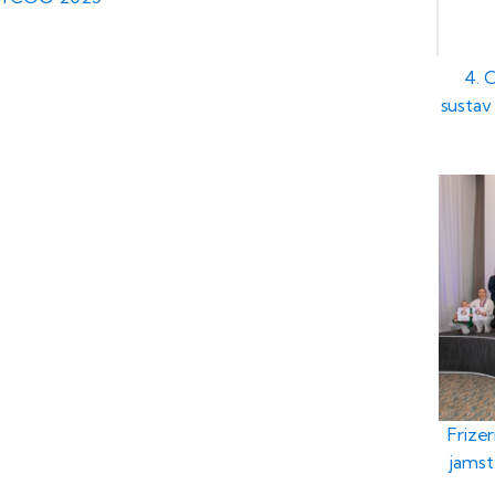
4. 
sustav 
Frizer
jamst