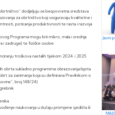
rtništvo“ dodjeljuju se bespovratna sredstava
zovanja za obrtništvo koji osiguravaju kvalitetne i
nosti, poticanja produktivnosti te rasta i razvoja
ovog Programa mogu biti mikro, mala i srednja
Javni 
a i zadruge) te fizičke osobe.
ciranju troškova nastalih tijekom 2024. i 2025.
nih obrta sukladno programima obrazovanja/ispita
obrt za zanimanja koja su definirana Pravilnikom o
ovine“, broj 148/24)
ogrebnik
enika
vođenje naukovanja u slučaju promjene sjedišta ili
MAJS