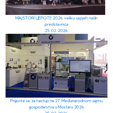
MAJSTORI LJEPOTE 2026. veliku uspjeh naših
predstavnica
25. 02. 2026.
Prijavite se za nastup na 27. Međunarodnom sajmu
gospodarstva u Mostaru 2026.