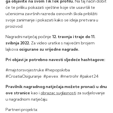
ga objavite na svom TikTok profilu.
Na taj način dobit
će te priliku pokazati vještine koje ste usavršili te
učenicima završnih razreda osnovnih škola približiti
svoje zanimanje i pokazati kako se ideja pretvara u
proizvod.
Nagradni natječaj počinje
12. travnja i traje do 11.
svibnja 2022.
Za video uratke s najvećim brojem
lajkova
osigurane su vrijedne nagrade.
Pri objavi je potrebno navesti sljedeće hashtagove:
#majstorsvojestruke #hepopskrba
#CroatiaOsiguranje #pevex #metrohr #paket24
Pravilnik nagradnog natječaja možete pronaći u dnu
ove stranice
kao i
obrazac suglasnosti
za sudjelovanje
u nagradnom natječaju.
Partneri projekta: