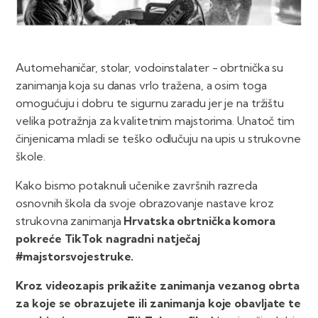
Automehaničar, stolar, vodoinstalater - obrtnička su
zanimanja koja su danas vrlo tražena, a osim toga
omogućuju i dobru te sigurnu zaradu jer je na tržištu
velika potražnja za kvalitetnim majstorima. Unatoč tim
činjenicama mladi se teško odlučuju na upis u strukovne
škole.
Kako bismo potaknuli učenike završnih razreda
osnovnih škola da svoje obrazovanje nastave kroz
strukovna zanimanja
Hrvatska obrtnička komora
pokreće TikTok nagradni natječaj
#majstorsvojestruke.
Kroz videozapis prikažite zanimanja vezanog obrta
za koje se obrazujete ili zanimanja koje obavljate te