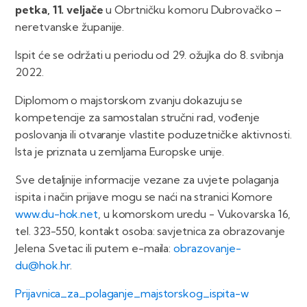
petka, 11. veljače
u Obrtničku komoru Dubrovačko –
neretvanske županije.
Ispit će se održati u periodu od 29. ožujka do 8. svibnja
2022.
Diplomom o majstorskom zvanju dokazuju se
kompetencije za samostalan stručni rad, vođenje
poslovanja ili otvaranje vlastite poduzetničke aktivnosti.
Ista je priznata u zemljama Europske unije.
Sve detaljnije informacije vezane za uvjete polaganja
ispita i način prijave mogu se naći na stranici Komore
www.du-hok.net
, u komorskom uredu - Vukovarska 16,
tel. 323-550, kontakt osoba: savjetnica za obrazovanje
Jelena Svetac ili putem e-maila:
obrazovanje-
du@hok.hr
.
Prijavnica_za_polaganje_majstorskog_ispita-w