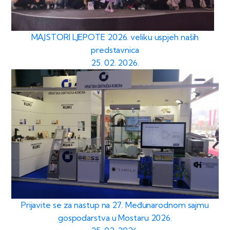
MAJSTORI LJEPOTE 2026. veliku uspjeh naših
predstavnica
25. 02. 2026.
Prijavite se za nastup na 27. Međunarodnom sajmu
gospodarstva u Mostaru 2026.