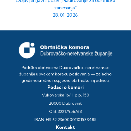
Objavljen Javni poziv „Naukovanje za obrtnička
zanimanja“
28. 01. 2026.
Podrška obrtnicima Dubrovačko-neretvanske
županije u svakom koraku poslovanja — zajedno
gradimo snažnu i uspješnu obrtničku zajednicu.
Podaci o komori
Vukovarska 16/III, p.p. 150
20000 Dubrovnik
OIB: 32217956768
IBAN: HR 62 23600001101533485
Kontakt