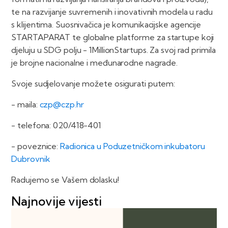
te na razvijanje suvremenih i inovativnih modela u radu
s klijentima. Suosnivačica je komunikacijske agencije
STARTAPARAT te globalne platforme za startupe koji
djeluju u SDG polju - 1MillionStartups. Za svoj rad primila
je brojne nacionalne i međunarodne nagrade.
Svoje sudjelovanje možete osigurati putem:
- maila:
czp@czp.hr
- telefona: 020/418-401
- poveznice:
Radionica u Poduzetničkom inkubatoru
Dubrovnik
Radujemo se Vašem dolasku!
Najnovije vijesti