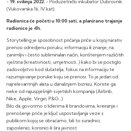
-
19. svibnja 2022.
- Poduzetnički inkubator Dubrovnik
(Vukovarska 16, IV kat).
Radionica će početi u 10:00 sati, a planirano trajanje
radionice je 4h.
Storytelling je sposobnost pričanja priče u kojoj narativ
prenosi odredjenu poruku, informaciju ili znanje, na
zanimljiv i često subliminalan način, korištenjem različitih
vještina (kreativnosti, umjetnosti...) kako bi se postiglo
zadovoljstvo kod slušatelja, fokus na informaciju te
razumijevanje poruke koju se prenosi. To je jedan od
najrelevantnijih alata u današnjem biznisu. Koriste ga
neke od najuspješnijih svjetskih kompanija (Airbnb,
Nike, Apple, Virgin, P&G...)
Bilo da govorimo o liderima ili brandovima, kreiranje i
prenošenje priče je ključ uspostavljanja veze s
publikom kojoj se obraćamo, bili to suradnici,
zaposlenici, korisnici ili šira javnost.