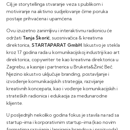
Cilj je storytellinga stvaranje veza s publikom i
motiviranje na aktivno sudjelovanje čime poruka
postaje prihvaćena i upamćena.
Ovu izuzetno zanimljivu i interaktivnu radionicu će
održati
Tanja Škorić
, suosnivačica & kreativna
direktorica,
STARTAPARAT GmbH
. Iskustvo je stekla
kroz 17 godina rada u komunikacijskoj industriji kao art
direktorica, copywriter te kao kreativna direktorica u
Zagrebu, a kasnije i partnerica u Bruketa&Žinić Beč.
Njezino iskustvo uključuje branding, postavljanje i
izvođenje komunikacijskih strategija, razvijanje
kreativnih koncepata, kao i vođenje komunikacijskih i
strateških radionica i edukacija za međunarodne
klijente.
U posljednjih nekoliko godina fokus je stavila na rad sa
startup-ima i korporativnim startup-ima (kao novim
formatima razvijanja i lansiranja brandova i proizvoda),